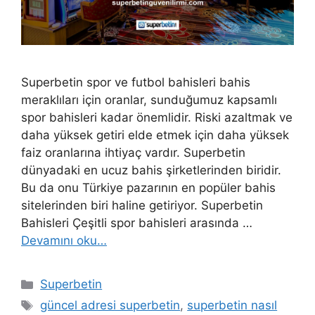
Superbetin spor ve futbol bahisleri bahis
meraklıları için oranlar, sunduğumuz kapsamlı
spor bahisleri kadar önemlidir. Riski azaltmak ve
daha yüksek getiri elde etmek için daha yüksek
faiz oranlarına ihtiyaç vardır. Superbetin
dünyadaki en ucuz bahis şirketlerinden biridir.
Bu da onu Türkiye pazarının en popüler bahis
sitelerinden biri haline getiriyor. Superbetin
Bahisleri Çeşitli spor bahisleri arasında …
Devamını oku…
Kategoriler
Superbetin
Etiketler
güncel adresi superbetin
,
superbetin nasıl