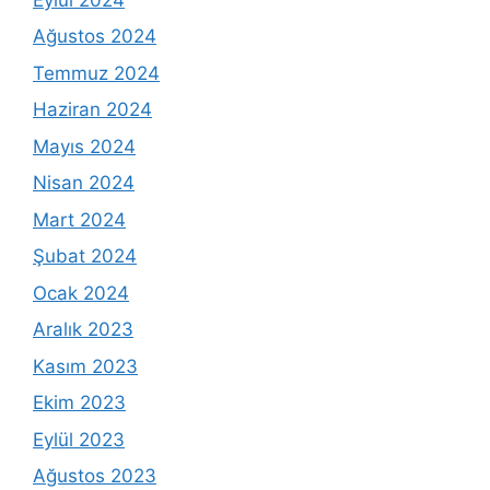
Ağustos 2024
Temmuz 2024
Haziran 2024
Mayıs 2024
Nisan 2024
Mart 2024
Şubat 2024
Ocak 2024
Aralık 2023
Kasım 2023
Ekim 2023
Eylül 2023
Ağustos 2023