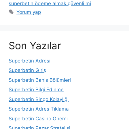
superbetin ödeme almak güvenli mi
Yorum yap
Son Yazılar
Superbetin Adresi
Superbetin Giriş
Superbetin Bahis Bölümleri
Superbetin Bilgi Edinme
Superbetin Bingo Kolaylığı
Superbetin Adres Tıklama
Superbetin Casino Önemi
Superbetin Pazar Stratejisi