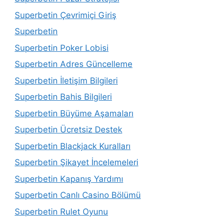
Superbetin Çevrimiçi Giriş
Superbetin
Superbetin Poker Lobisi
Superbetin Adres Güncelleme
Superbetin İletişim Bilgileri
Superbetin Bahis Bilgileri
Superbetin Büyüme Aşamaları
Superbetin Ücretsiz Destek
Superbetin Blackjack Kuralları
Superbetin Şikayet İncelemeleri
Superbetin Kapanış Yardımı
Superbetin Canlı Casino Bölümü
Superbetin Rulet Oyunu