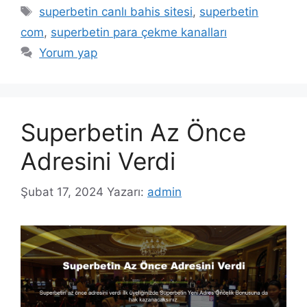
Etiketler
superbetin canlı bahis sitesi
,
superbetin
com
,
superbetin para çekme kanalları
Yorum yap
Superbetin Az Önce
Adresini Verdi
Şubat 17, 2024
Yazarı:
admin