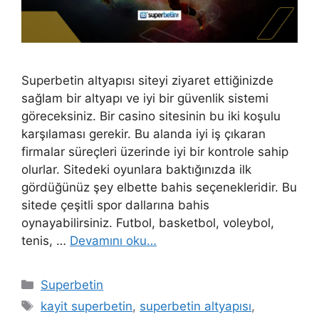
Superbetin altyapısı siteyi ziyaret ettiğinizde
sağlam bir altyapı ve iyi bir güvenlik sistemi
göreceksiniz. Bir casino sitesinin bu iki koşulu
karşılaması gerekir. Bu alanda iyi iş çıkaran
firmalar süreçleri üzerinde iyi bir kontrole sahip
olurlar. Sitedeki oyunlara baktığınızda ilk
gördüğünüz şey elbette bahis seçenekleridir. Bu
sitede çeşitli spor dallarına bahis
oynayabilirsiniz. Futbol, basketbol, voleybol,
tenis, …
Devamını oku…
Kategoriler
Superbetin
Etiketler
kayit superbetin
,
superbetin altyapısı
,