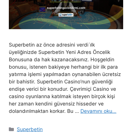
Superbetin az önce adresini verdi i̇lk
üyeliğinizde Superbetin Yeni Adres Öncelik
Bonusuna da hak kazanacaksınız. Hoşgeldin
bonusu, istenen bakiyeye herhangi bir ilk para
yatırma işlemi yapılmadan oynanabilen ücretsiz
bir bahistir. Superbetin Casino’nun güvenliği
endişe verici bir konudur. Çevrimiçi Casino ve
casino oyunlarına katılmak isteyen birçok kişi
her zaman kendini güvensiz hisseder ve
dolandırılmaktan korkar. Bu …
Devamını oku…
Kategoriler
Superbetin