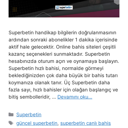
Superbetin handikap bilgilerin doğrulanmasının
ardından sonraki abonelikler 1 dakika içerisinde
aktif hale gelecektir. Online bahis siteleri çeşitli
kazanç seçenekleri sunmaktadır. Superbetin
hesabınızda oturum açın ve oynamaya başlayın.
Superbetin hızlı bahisi, normalde görmeyi
beklediğinizden çok daha büyük bir bahis tutarı
koymanıza olanak tanır. Üç Superbetin daha
fazla sayı, hızlı bahisler için olağan başlangıç ​​ve
bitiş sembolleridir, …
Devamını oku…
Kategoriler
Superbetin
Etiketler
güncel superbetin
,
superbetin canlı bahis