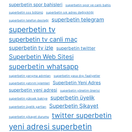
superbetin spor bahisleri
superbetin spor ve canlı bahis
superbetin sss bölümü
superbetin sık adres değişikliği
superbetin telegram
superbetin telefon desteği
superbetin tv
superbetin tv canli maç
superbetin tv izle
superbetin twitter
Superbetin Web Sitesi
superbetin whatsapp
superbetin yarışma adımları
superbetin yasa dışı faaliyetler
Superbetin Yeni Adres
superbetin yatırım i̇şlemleri
superbetin yeni adresi
superbetin yönetim önerisi
superbetin üyelik
superbetin yüksek bakiye
Superbetin Şikayet
superbetin üyelik şartları
twitter superbetin
superbetin şikayet durumu
yeni adresi superbetin