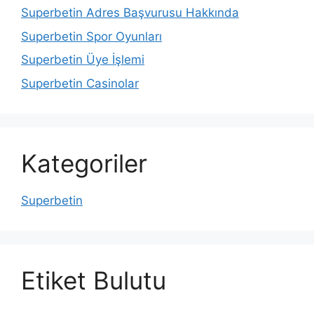
Superbetin Adres Başvurusu Hakkında
Superbetin Spor Oyunları
Superbetin Üye İşlemi
Superbetin Casinolar
Kategoriler
Superbetin
Etiket Bulutu