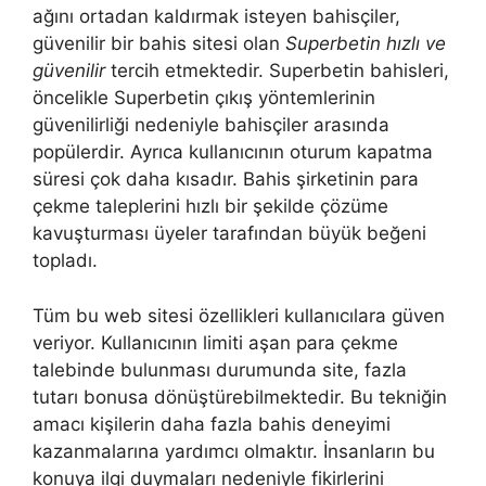
ağını ortadan kaldırmak isteyen bahisçiler,
güvenilir bir bahis sitesi olan
Superbetin hızlı ve
güvenilir
tercih etmektedir. Superbetin bahisleri,
öncelikle Superbetin çıkış yöntemlerinin
güvenilirliği nedeniyle bahisçiler arasında
popülerdir. Ayrıca kullanıcının oturum kapatma
süresi çok daha kısadır. Bahis şirketinin para
çekme taleplerini hızlı bir şekilde çözüme
kavuşturması üyeler tarafından büyük beğeni
topladı.
Tüm bu web sitesi özellikleri kullanıcılara güven
veriyor. Kullanıcının limiti aşan para çekme
talebinde bulunması durumunda site, fazla
tutarı bonusa dönüştürebilmektedir. Bu tekniğin
amacı kişilerin daha fazla bahis deneyimi
kazanmalarına yardımcı olmaktır. İnsanların bu
konuya ilgi duymaları nedeniyle fikirlerini