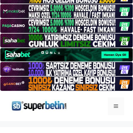
İçeriğe
atla
Menü