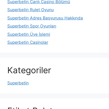
Superbetin Canlı Casino Bölümü
Superbetin Rulet Oyunu
Superbetin Adres Başvurusu Hakkında
Superbetin Spor Oyunları
Superbetin Üye İşlemi
Superbetin Casinolar
Kategoriler
Superbetin