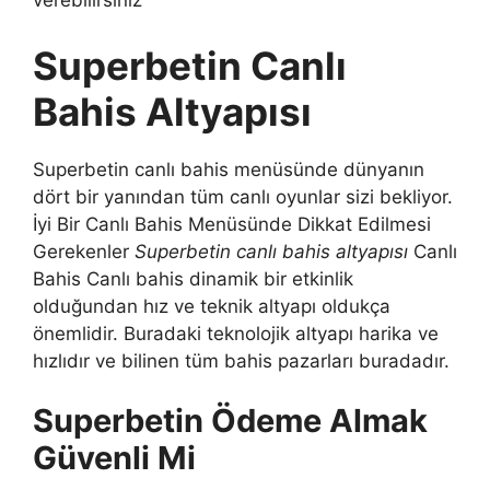
verebilirsiniz
Superbetin Canlı
Bahis Altyapısı
Superbetin canlı bahis menüsünde dünyanın
dört bir yanından tüm canlı oyunlar sizi bekliyor.
İyi Bir Canlı Bahis Menüsünde Dikkat Edilmesi
Gerekenler
Superbetin canlı bahis altyapısı
Canlı
Bahis Canlı bahis dinamik bir etkinlik
olduğundan hız ve teknik altyapı oldukça
önemlidir. Buradaki teknolojik altyapı harika ve
hızlıdır ve bilinen tüm bahis pazarları buradadır.
Superbetin Ödeme Almak
Güvenli Mi