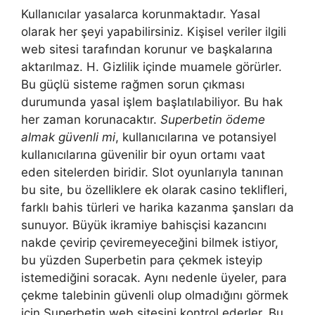
Kullanıcılar yasalarca korunmaktadır. Yasal
olarak her şeyi yapabilirsiniz. Kişisel veriler ilgili
web sitesi tarafından korunur ve başkalarına
aktarılmaz. H. Gizlilik içinde muamele görürler.
Bu güçlü sisteme rağmen sorun çıkması
durumunda yasal işlem başlatılabiliyor. Bu hak
her zaman korunacaktır.
Superbetin ödeme
almak güvenli mi
, kullanıcılarına ve potansiyel
kullanıcılarına güvenilir bir oyun ortamı vaat
eden sitelerden biridir. Slot oyunlarıyla tanınan
bu site, bu özelliklere ek olarak casino teklifleri,
farklı bahis türleri ve harika kazanma şansları da
sunuyor. Büyük ikramiye bahisçisi kazancını
nakde çevirip çeviremeyeceğini bilmek istiyor,
bu yüzden Superbetin para çekmek isteyip
istemediğini soracak. Aynı nedenle üyeler, para
çekme talebinin güvenli olup olmadığını görmek
için Superbetin web sitesini kontrol ederler. Bu