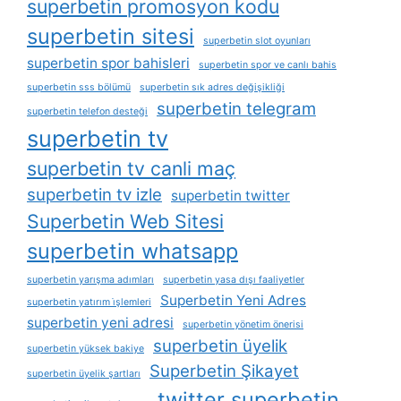
superbetin promosyon kodu
superbetin sitesi
superbetin slot oyunları
superbetin spor bahisleri
superbetin spor ve canlı bahis
superbetin sss bölümü
superbetin sık adres değişikliği
superbetin telegram
superbetin telefon desteği
superbetin tv
superbetin tv canli maç
superbetin tv izle
superbetin twitter
Superbetin Web Sitesi
superbetin whatsapp
superbetin yarışma adımları
superbetin yasa dışı faaliyetler
Superbetin Yeni Adres
superbetin yatırım i̇şlemleri
superbetin yeni adresi
superbetin yönetim önerisi
superbetin üyelik
superbetin yüksek bakiye
Superbetin Şikayet
superbetin üyelik şartları
twitter superbetin