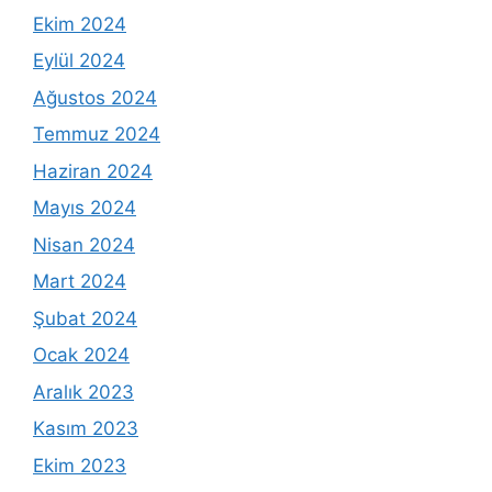
Ekim 2024
Eylül 2024
Ağustos 2024
Temmuz 2024
Haziran 2024
Mayıs 2024
Nisan 2024
Mart 2024
Şubat 2024
Ocak 2024
Aralık 2023
Kasım 2023
Ekim 2023