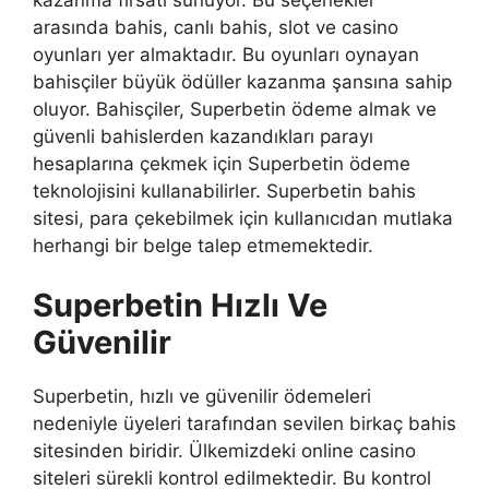
arasında bahis, canlı bahis, slot ve casino
oyunları yer almaktadır. Bu oyunları oynayan
bahisçiler büyük ödüller kazanma şansına sahip
oluyor. Bahisçiler, Superbetin ödeme almak ve
güvenli bahislerden kazandıkları parayı
hesaplarına çekmek için Superbetin ödeme
teknolojisini kullanabilirler. Superbetin bahis
sitesi, para çekebilmek için kullanıcıdan mutlaka
herhangi bir belge talep etmemektedir.
Superbetin Hızlı Ve
Güvenilir
Superbetin, hızlı ve güvenilir ödemeleri
nedeniyle üyeleri tarafından sevilen birkaç bahis
sitesinden biridir. Ülkemizdeki online casino
siteleri sürekli kontrol edilmektedir. Bu kontrol