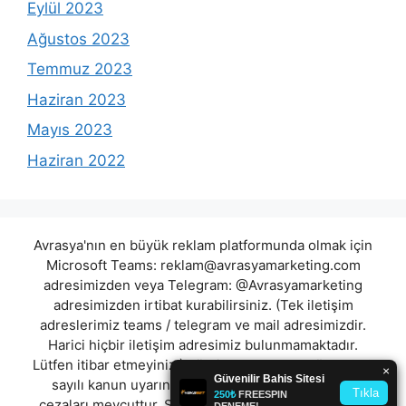
Eylül 2023
Ağustos 2023
Temmuz 2023
Haziran 2023
Mayıs 2023
Haziran 2022
Avrasya'nın en büyük reklam platformunda olmak için
Microsoft Teams:
reklam@avrasyamarketing.com
adresimizden veya Telegram: @Avrasyamarketing
adresimizden irtibat kurabilirsiniz. (Tek iletişim
adreslerimiz teams / telegram ve mail adresimizdir.
Harici hiçbir iletişim adresimiz bulunmamaktadır.
Lütfen itibar etmeyiniz.) Türkiye yasalarına göre 7258
sayılı kanun uyarınca yasa dışı bahis oynamanın
cezaları mevcuttur. Şu an bulunduğunuz site hiç bir