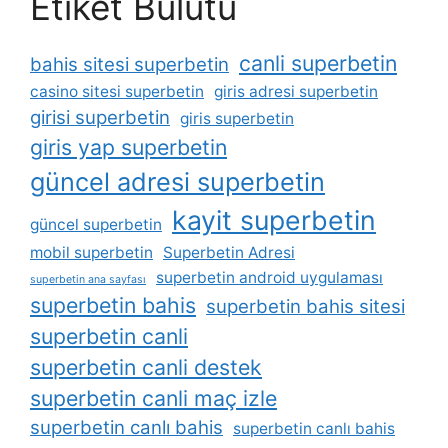
Etiket Bulutu
canli superbetin
bahis sitesi superbetin
casino sitesi superbetin
giris adresi superbetin
girisi superbetin
giris superbetin
giris yap superbetin
güncel adresi superbetin
kayit superbetin
güncel superbetin
mobil superbetin
Superbetin Adresi
superbetin android uygulaması
superbetin ana sayfası
superbetin bahis
superbetin bahis sitesi
superbetin canli
superbetin canli destek
superbetin canli maç izle
superbetin canlı bahis
superbetin canlı bahis