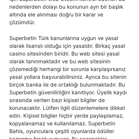
nedenlerden dolayı bu konunun ayrı bir başlık
altında ele alınması doğru bir karar ve
çözümdür.
Superbetin Türk kanunlarına uygun ve yasal
olarak lisanslı olduğu için yasaldır. Birkaç yasal
casino sitesinden biridir. Bu web sitesi yasal
olarak tanınmaktadır ve bu web sitesinin
çözemediği herhangi bir sorunla karşılaşırsanız
yasal yollara başvurabilirsiniz. Ayrıca bu sitenin
birçok banka ile de ortaklığı bulunmaktadır. Bu
Superbetin güvenilirliğini kanıtlıyor. Üyelik kaydı
sırasında verilen bazı kişisel bilgiler de
korunacaktır. Lütfen ilgili düzenlemelere dikkat
edin. Kişisel bilgiler hiçbir yerde paylaşılamaz,
kopyalanamaz ve kullanılamaz. Superbetin
Bahis, oyunculara çeşitli oyunlarda ödüller
kazanma fırsatı sunuyor. Bu seçenekler