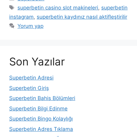
Etiketler
superbetin casino slot makineleri
,
superbetin
instagram
,
superbetin kaydınız nasıl aktifleştirilir
Yorum yap
Son Yazılar
Superbetin Adresi
Superbetin Giriş
Superbetin Bahis Bölümleri
Superbetin Bilgi Edinme
Superbetin Bingo Kolaylığı
Superbetin Adres Tıklama