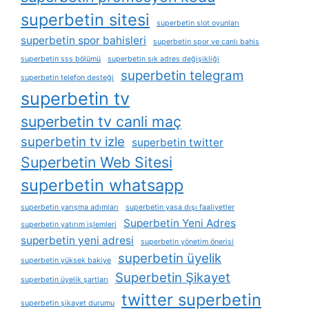
superbetin sitesi
superbetin slot oyunları
superbetin spor bahisleri
superbetin spor ve canlı bahis
superbetin sss bölümü
superbetin sık adres değişikliği
superbetin telegram
superbetin telefon desteği
superbetin tv
superbetin tv canli maç
superbetin tv izle
superbetin twitter
Superbetin Web Sitesi
superbetin whatsapp
superbetin yarışma adımları
superbetin yasa dışı faaliyetler
Superbetin Yeni Adres
superbetin yatırım i̇şlemleri
superbetin yeni adresi
superbetin yönetim önerisi
superbetin üyelik
superbetin yüksek bakiye
Superbetin Şikayet
superbetin üyelik şartları
twitter superbetin
superbetin şikayet durumu