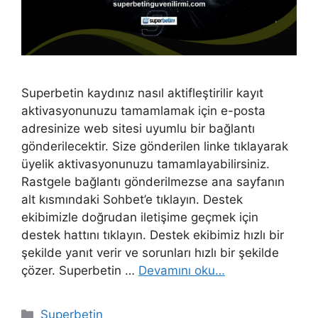
Superbetin kaydınız nasıl aktifleştirilir kayıt
aktivasyonunuzu tamamlamak için e-posta
adresinize web sitesi uyumlu bir bağlantı
gönderilecektir. Size gönderilen linke tıklayarak
üyelik aktivasyonunuzu tamamlayabilirsiniz.
Rastgele bağlantı gönderilmezse ana sayfanın
alt kısmındaki Sohbet’e tıklayın. Destek
ekibimizle doğrudan iletişime geçmek için
destek hattını tıklayın. Destek ekibimiz hızlı bir
şekilde yanıt verir ve sorunları hızlı bir şekilde
çözer. Superbetin …
Devamını oku…
Kategoriler
Superbetin