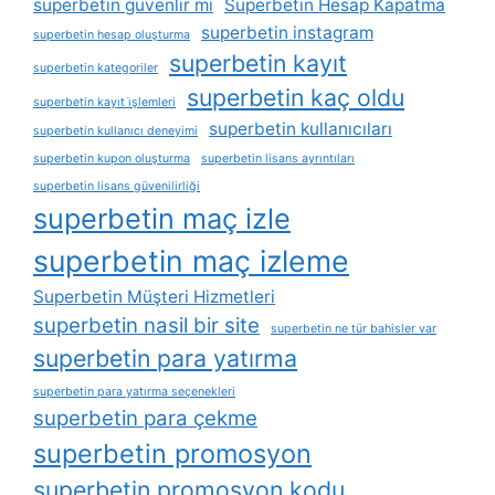
superbetin güvenlir mi
Superbetin Hesap Kapatma
superbetin instagram
superbetin hesap oluşturma
superbetin kayıt
superbetin kategoriler
superbetin kaç oldu
superbetin kayıt i̇şlemleri
superbetin kullanıcıları
superbetin kullanıcı deneyimi
superbetin kupon oluşturma
superbetin lisans ayrıntıları
superbetin lisans güvenilirliği
superbetin maç izle
superbetin maç izleme
Superbetin Müşteri Hizmetleri
superbetin nasil bir site
superbetin ne tür bahisler var
superbetin para yatırma
superbetin para yatırma seçenekleri
superbetin para çekme
superbetin promosyon
superbetin promosyon kodu