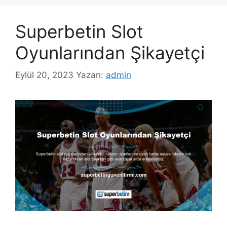
Superbetin Slot
Oyunlarından Şikayetçi
Eylül 20, 2023
Yazarı:
admin