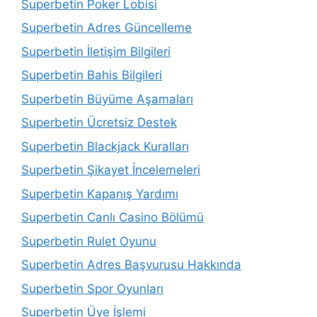
Superbetin Poker Lobisi
Superbetin Adres Güncelleme
Superbetin İletişim Bilgileri
Superbetin Bahis Bilgileri
Superbetin Büyüme Aşamaları
Superbetin Ücretsiz Destek
Superbetin Blackjack Kuralları
Superbetin Şikayet İncelemeleri
Superbetin Kapanış Yardımı
Superbetin Canlı Casino Bölümü
Superbetin Rulet Oyunu
Superbetin Adres Başvurusu Hakkında
Superbetin Spor Oyunları
Superbetin Üye İşlemi