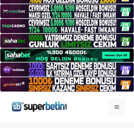
İçeriğe
atla
Menü