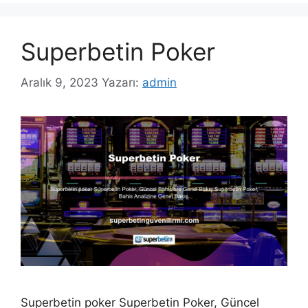
Superbetin Poker
Aralık 9, 2023
Yazarı:
admin
Superbetin poker Superbetin Poker, Güncel