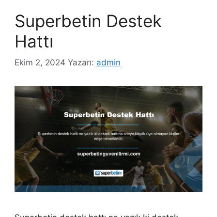
Superbetin Destek
Hattı
Ekim 2, 2024
Yazarı:
admin