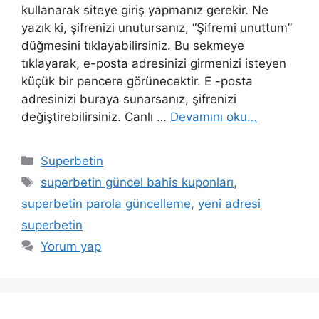
kullanarak siteye giriş yapmanız gerekir. Ne
yazık ki, şifrenizi unutursanız, “Şifremi unuttum”
düğmesini tıklayabilirsiniz. Bu sekmeye
tıklayarak, e-posta adresinizi girmenizi isteyen
küçük bir pencere görünecektir. E -posta
adresinizi buraya sunarsanız, şifrenizi
değiştirebilirsiniz. Canlı …
Devamını oku…
Kategoriler
Superbetin
Etiketler
superbetin güncel bahis kuponları
,
superbetin parola güncelleme
,
yeni adresi
superbetin
Yorum yap