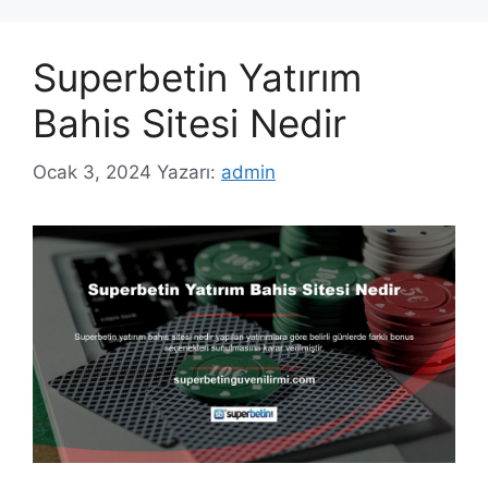
Superbetin Yatırım
Bahis Sitesi Nedir
Ocak 3, 2024
Yazarı:
admin