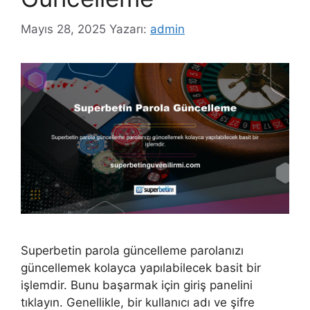
Mayıs 28, 2025
Yazarı:
admin
Superbetin parola güncelleme parolanızı
güncellemek kolayca yapılabilecek basit bir
işlemdir. Bunu başarmak için giriş panelini
tıklayın. Genellikle, bir kullanıcı adı ve şifre