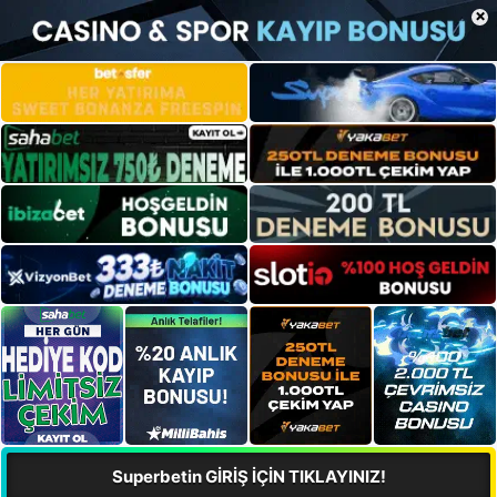
×
Superbetin GİRİŞ İÇİN TIKLAYINIZ!