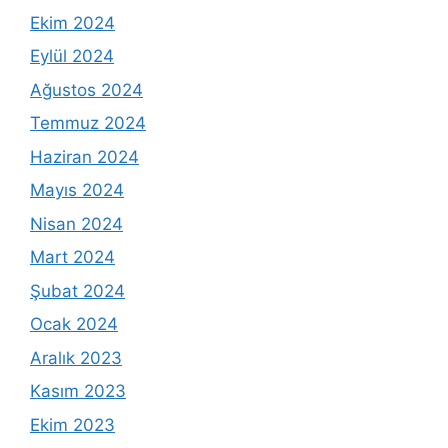
Ekim 2024
Eylül 2024
Ağustos 2024
Temmuz 2024
Haziran 2024
Mayıs 2024
Nisan 2024
Mart 2024
Şubat 2024
Ocak 2024
Aralık 2023
Kasım 2023
Ekim 2023