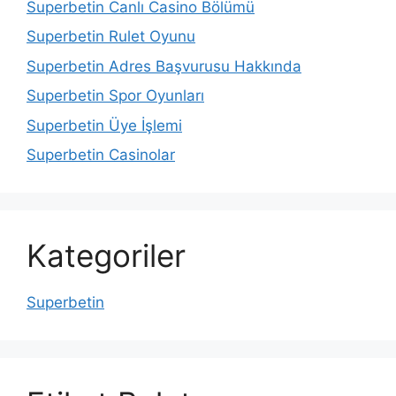
Superbetin Canlı Casino Bölümü
Superbetin Rulet Oyunu
Superbetin Adres Başvurusu Hakkında
Superbetin Spor Oyunları
Superbetin Üye İşlemi
Superbetin Casinolar
Kategoriler
Superbetin