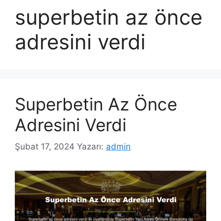
superbetin az önce
adresini verdi
Superbetin Az Önce
Adresini Verdi
Şubat 17, 2024
Yazarı:
admin