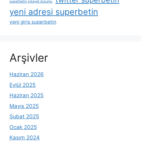
superbetin şikayet durumu
yeni adresi superbetin
yeni giris superbetin
Arşivler
Haziran 2026
Eylül 2025
Haziran 2025
Mayıs 2025
Şubat 2025
Ocak 2025
Kasım 2024