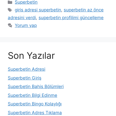
Kategoriler
Superbetin
Etiketler
giris adresi superbetin
,
superbetin az önce
adresini verdi
,
superbetin profilimi güncelleme
Yorum yap
Son Yazılar
Superbetin Adresi
Superbetin Giriş
Superbetin Bahis Bölümleri
Superbetin Bilgi Edinme
Superbetin Bingo Kolaylığı
Superbetin Adres Tıklama