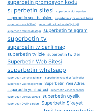
superbetin promosyon kodu
superbetin sitesi
superbetin slot oyunları
superbetin spor bahisleri
superbetin spor ve canlı bahis
superbetin sss bölümü
superbetin sık adres değişikliği
superbetin telegram
superbetin telefon desteği
superbetin tv
superbetin tv canli maç
superbetin tv izle
superbetin twitter
Superbetin Web Sitesi
superbetin whatsapp
superbetin yarışma adımları
superbetin yasa dışı faaliyetler
Superbetin Yeni Adres
superbetin yatırım i̇şlemleri
superbetin yeni adresi
superbetin yönetim önerisi
superbetin üyelik
superbetin yüksek bakiye
Superbetin Şikayet
superbetin üyelik şartları
twitter superbetin