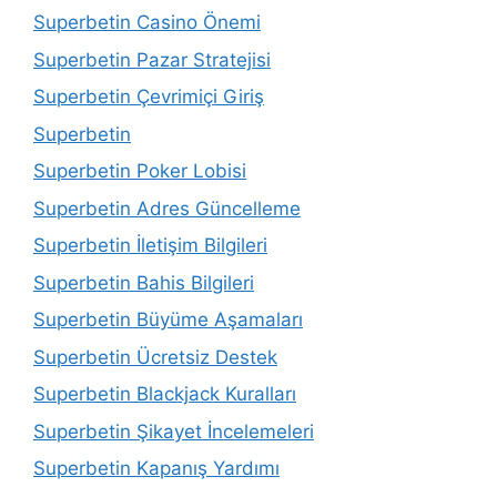
Superbetin Casino Önemi
Superbetin Pazar Stratejisi
Superbetin Çevrimiçi Giriş
Superbetin
Superbetin Poker Lobisi
Superbetin Adres Güncelleme
Superbetin İletişim Bilgileri
Superbetin Bahis Bilgileri
Superbetin Büyüme Aşamaları
Superbetin Ücretsiz Destek
Superbetin Blackjack Kuralları
Superbetin Şikayet İncelemeleri
Superbetin Kapanış Yardımı