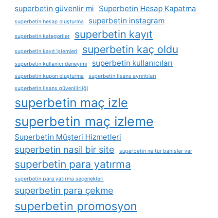
superbetin güvenlir mi
Superbetin Hesap Kapatma
superbetin instagram
superbetin hesap oluşturma
superbetin kayıt
superbetin kategoriler
superbetin kaç oldu
superbetin kayıt i̇şlemleri
superbetin kullanıcıları
superbetin kullanıcı deneyimi
superbetin kupon oluşturma
superbetin lisans ayrıntıları
superbetin lisans güvenilirliği
superbetin maç izle
superbetin maç izleme
Superbetin Müşteri Hizmetleri
superbetin nasil bir site
superbetin ne tür bahisler var
superbetin para yatırma
superbetin para yatırma seçenekleri
superbetin para çekme
superbetin promosyon