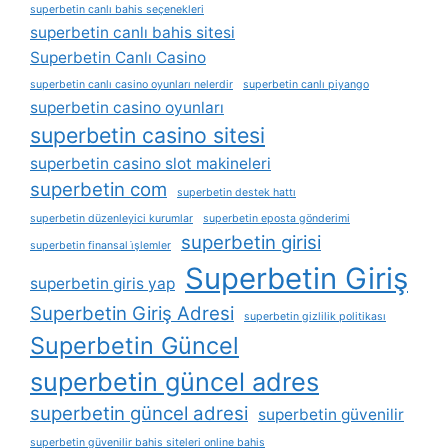
superbetin canlı bahis seçenekleri
superbetin canlı bahis sitesi
Superbetin Canlı Casino
superbetin canlı casino oyunları nelerdir
superbetin canlı piyango
superbetin casino oyunları
superbetin casino sitesi
superbetin casino slot makineleri
superbetin com
superbetin destek hattı
superbetin düzenleyici kurumlar
superbetin eposta gönderimi
superbetin girisi
superbetin finansal i̇şlemler
Superbetin Giriş
superbetin giris yap
Superbetin Giriş Adresi
superbetin gizlilik politikası
Superbetin Güncel
superbetin güncel adres
superbetin güncel adresi
superbetin güvenilir
superbetin güvenilir bahis siteleri online bahis