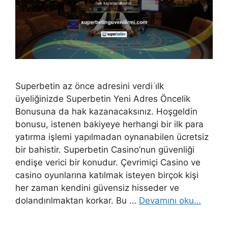
Superbetin az önce adresini verdi i̇lk
üyeliğinizde Superbetin Yeni Adres Öncelik
Bonusuna da hak kazanacaksınız. Hoşgeldin
bonusu, istenen bakiyeye herhangi bir ilk para
yatırma işlemi yapılmadan oynanabilen ücretsiz
bir bahistir. Superbetin Casino’nun güvenliği
endişe verici bir konudur. Çevrimiçi Casino ve
casino oyunlarına katılmak isteyen birçok kişi
her zaman kendini güvensiz hisseder ve
dolandırılmaktan korkar. Bu …
Devamını oku…