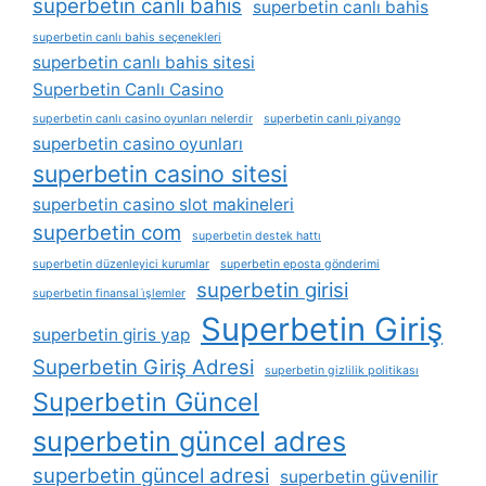
superbetin canlı bahis
superbetin canlı bahis
superbetin canlı bahis seçenekleri
superbetin canlı bahis sitesi
Superbetin Canlı Casino
superbetin canlı casino oyunları nelerdir
superbetin canlı piyango
superbetin casino oyunları
superbetin casino sitesi
superbetin casino slot makineleri
superbetin com
superbetin destek hattı
superbetin düzenleyici kurumlar
superbetin eposta gönderimi
superbetin girisi
superbetin finansal i̇şlemler
Superbetin Giriş
superbetin giris yap
Superbetin Giriş Adresi
superbetin gizlilik politikası
Superbetin Güncel
superbetin güncel adres
superbetin güncel adresi
superbetin güvenilir