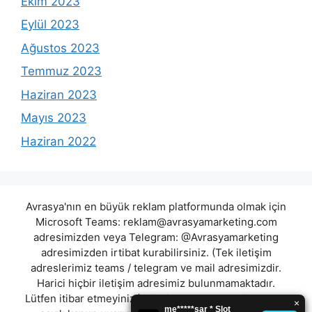
Ekim 2023
Eylül 2023
Ağustos 2023
Temmuz 2023
Haziran 2023
Mayıs 2023
Haziran 2022
Avrasya'nın en büyük reklam platformunda olmak için
Microsoft Teams:
reklam@avrasyamarketing.com
adresimizden veya Telegram: @Avrasyamarketing
adresimizden irtibat kurabilirsiniz. (Tek iletişim
adreslerimiz teams / telegram ve mail adresimizdir.
Harici hiçbir iletişim adresimiz bulunmamaktadır.
Lütfen itibar etmeyiniz.) Türkiye yasalarına göre 7258