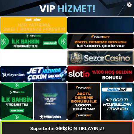
×
Superbetin GİRİŞ İÇİN TIKLAYINIZ!