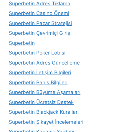
Superbetin Adres Tıklama
Superbetin Casino Önemi
Superbetin Pazar Stratejisi
Superbetin Çevrimiçi Giriş
Superbetin
Superbetin Poker Lobisi
Superbetin Adres Güncelleme
Superbetin İletişim Bilgileri
Superbetin Bahis Bilgileri
Superbetin Büyüme Aşamaları
Superbetin Ücretsiz Destek
Superbetin Blackjack Kuralları
Superbetin Şikayet İncelemeleri
Superbetin Kapanış Yardımı