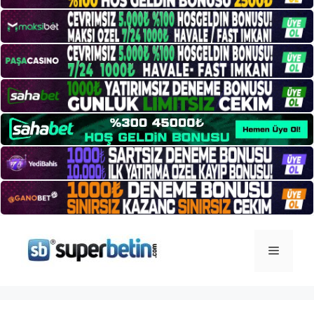
İçeriğe
atla
Menü