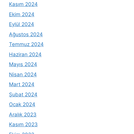
Kasım 2024
Ekim 2024
Eylül 2024
Ağustos 2024
Temmuz 2024
Haziran 2024
Mayıs 2024
Nisan 2024
Mart 2024
Şubat 2024
Ocak 2024
Aralık 2023
Kasım 2023