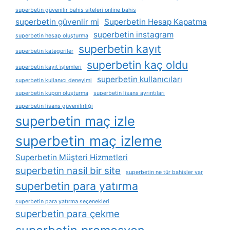
superbetin güvenilir bahis siteleri online bahis
superbetin güvenlir mi
Superbetin Hesap Kapatma
superbetin instagram
superbetin hesap oluşturma
superbetin kayıt
superbetin kategoriler
superbetin kaç oldu
superbetin kayıt i̇şlemleri
superbetin kullanıcıları
superbetin kullanıcı deneyimi
superbetin kupon oluşturma
superbetin lisans ayrıntıları
superbetin lisans güvenilirliği
superbetin maç izle
superbetin maç izleme
Superbetin Müşteri Hizmetleri
superbetin nasil bir site
superbetin ne tür bahisler var
superbetin para yatırma
superbetin para yatırma seçenekleri
superbetin para çekme