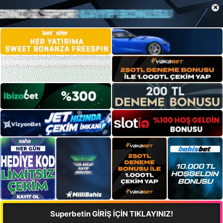
×
Superbetin GİRİŞ İÇİN TIKLAYINIZ!