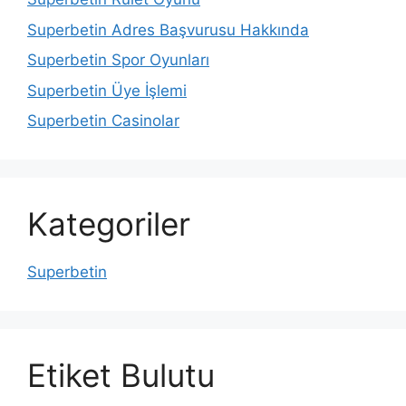
Superbetin Adres Başvurusu Hakkında
Superbetin Spor Oyunları
Superbetin Üye İşlemi
Superbetin Casinolar
Kategoriler
Superbetin
Etiket Bulutu