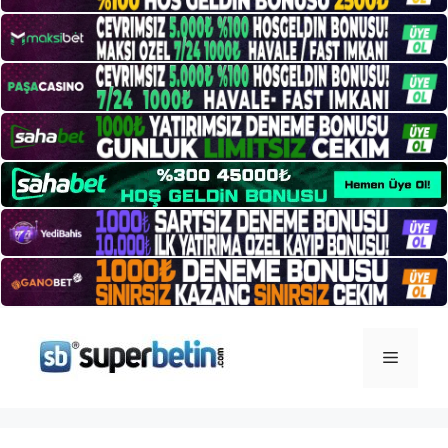
İçeriğe
atla
Menü