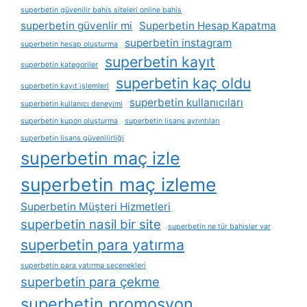
superbetin güvenilir bahis siteleri online bahis
superbetin güvenlir mi
Superbetin Hesap Kapatma
superbetin instagram
superbetin hesap oluşturma
superbetin kayıt
superbetin kategoriler
superbetin kaç oldu
superbetin kayıt i̇şlemleri
superbetin kullanıcıları
superbetin kullanıcı deneyimi
superbetin kupon oluşturma
superbetin lisans ayrıntıları
superbetin lisans güvenilirliği
superbetin maç izle
superbetin maç izleme
Superbetin Müşteri Hizmetleri
superbetin nasil bir site
superbetin ne tür bahisler var
superbetin para yatırma
superbetin para yatırma seçenekleri
superbetin para çekme
superbetin promosyon