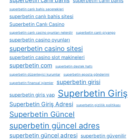
superbetin canlı bahis
superbetin canlı bahis
superbetin canlı bahis seçenekleri
superbetin canlı bahis sitesi
Superbetin Canlı Casino
superbetin canlı casino oyunları nelerdir
superbetin canlı piyango
superbetin casino oyunları
superbetin casino sitesi
superbetin casino slot makineleri
superbetin com
superbetin destek hattı
superbetin düzenleyici kurumlar
superbetin eposta gönderimi
superbetin girisi
superbetin finansal i̇şlemler
Superbetin Giriş
superbetin giris yap
Superbetin Giriş Adresi
superbetin gizlilik politikası
Superbetin Güncel
superbetin güncel adres
superbetin güncel adresi
superbetin güvenilir