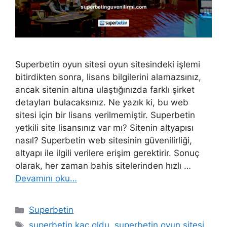
Superbetin oyun sitesi oyun sitesindeki işlemi
bitirdikten sonra, lisans bilgilerini alamazsınız,
ancak sitenin altına ulaştığınızda farklı şirket
detayları bulacaksınız. Ne yazık ki, bu web
sitesi için bir lisans verilmemiştir. Superbetin
yetkili site lisansınız var mı? Sitenin altyapısı
nasıl? Superbetin web sitesinin güvenilirliği,
altyapı ile ilgili verilere erişim gerektirir. Sonuç
olarak, her zaman bahis sitelerinden hızlı …
Devamını oku…
Kategoriler
Superbetin
Etiketler
superbetin kaç oldu
,
superbetin oyun sitesi
,