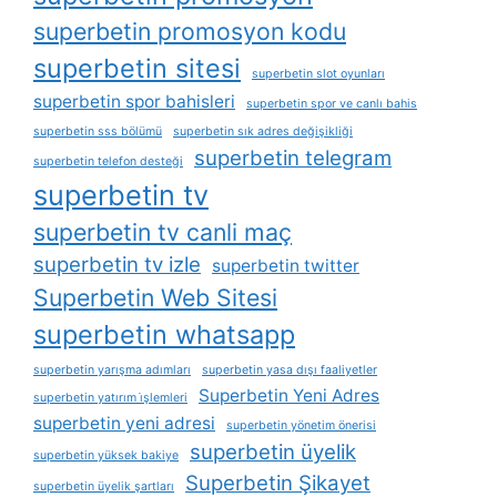
superbetin promosyon kodu
superbetin sitesi
superbetin slot oyunları
superbetin spor bahisleri
superbetin spor ve canlı bahis
superbetin sss bölümü
superbetin sık adres değişikliği
superbetin telegram
superbetin telefon desteği
superbetin tv
superbetin tv canli maç
superbetin tv izle
superbetin twitter
Superbetin Web Sitesi
superbetin whatsapp
superbetin yarışma adımları
superbetin yasa dışı faaliyetler
Superbetin Yeni Adres
superbetin yatırım i̇şlemleri
superbetin yeni adresi
superbetin yönetim önerisi
superbetin üyelik
superbetin yüksek bakiye
Superbetin Şikayet
superbetin üyelik şartları