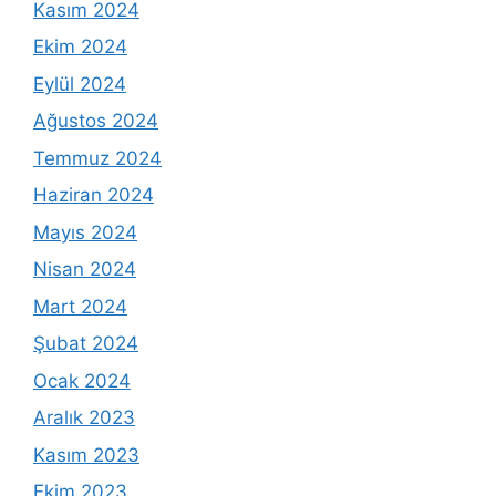
Kasım 2024
Ekim 2024
Eylül 2024
Ağustos 2024
Temmuz 2024
Haziran 2024
Mayıs 2024
Nisan 2024
Mart 2024
Şubat 2024
Ocak 2024
Aralık 2023
Kasım 2023
Ekim 2023