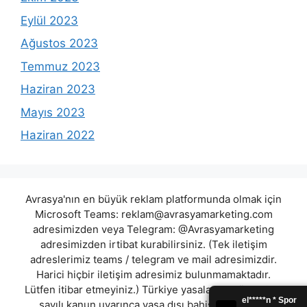
Eylül 2023
Ağustos 2023
Temmuz 2023
Haziran 2023
Mayıs 2023
Haziran 2022
Avrasya'nın en büyük reklam platformunda olmak için
Microsoft Teams:
reklam@avrasyamarketing.com
adresimizden veya Telegram: @Avrasyamarketing
adresimizden irtibat kurabilirsiniz. (Tek iletişim
adreslerimiz teams / telegram ve mail adresimizdir.
Harici hiçbir iletişim adresimiz bulunmamaktadır.
Lütfen itibar etmeyiniz.) Türkiye yasalarına göre 7258
sayılı kanun uyarınca yasa dışı bahis oynamanın