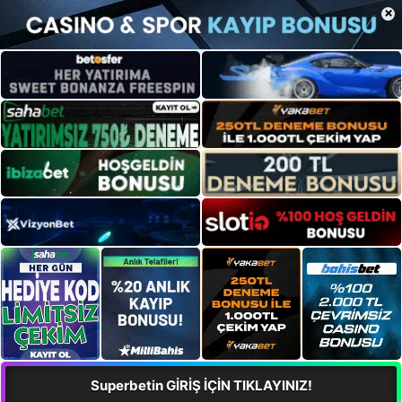
×
Superbetin GİRİŞ İÇİN TIKLAYINIZ!