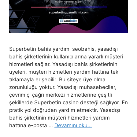
Superbetin bahis yardımı seobahis, yasadışı
bahis şirketlerinin kullanıcılarına yararlı müşteri
hizmetleri sağlar. Yasadışı bahis şirketlerinin
üyeleri, müşteri hizmetleri yardım hattına tek
tıklamayla erişebilir. Bu siteye üye olma
zorunluluğu yoktur. Yasadışı muhasebeciler,
çevrimiçi çağrı merkezi hizmetlerine çeşitli
şekillerde Superbetin casino desteği sağlıyor. En
pratik yol doğrudan yardım etmektir. Yasadışı
bahis şirketinin müşteri hizmetleri yardım
hattına e-posta …
Devamını oku…