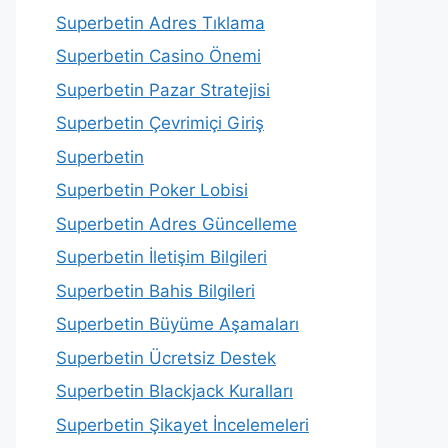
Superbetin Adres Tıklama
Superbetin Casino Önemi
Superbetin Pazar Stratejisi
Superbetin Çevrimiçi Giriş
Superbetin
Superbetin Poker Lobisi
Superbetin Adres Güncelleme
Superbetin İletişim Bilgileri
Superbetin Bahis Bilgileri
Superbetin Büyüme Aşamaları
Superbetin Ücretsiz Destek
Superbetin Blackjack Kuralları
Superbetin Şikayet İncelemeleri