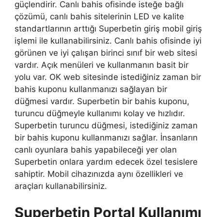
güçlendirir. Canlı bahis ofisinde isteğe bağlı
çözümü, canlı bahis sitelerinin LED ve kalite
standartlarının arttığı Superbetin giriş mobil giriş
işlemi ile kullanabilirsiniz. Canlı bahis ofisinde iyi
görünen ve iyi çalışan birinci sınıf bir web sitesi
vardır. Açık menüleri ve kullanmanın basit bir
yolu var. OK web sitesinde istediğiniz zaman bir
bahis kuponu kullanmanızı sağlayan bir
düğmesi vardır. Superbetin bir bahis kuponu,
turuncu düğmeyle kullanımı kolay ve hızlıdır.
Superbetin turuncu düğmesi, istediğiniz zaman
bir bahis kuponu kullanmanızı sağlar. İnsanların
canlı oyunlara bahis yapabileceği yer olan
Superbetin onlara yardım edecek özel tesislere
sahiptir. Mobil cihazınızda aynı özellikleri ve
araçları kullanabilirsiniz.
Superbetin Portal Kullanımı