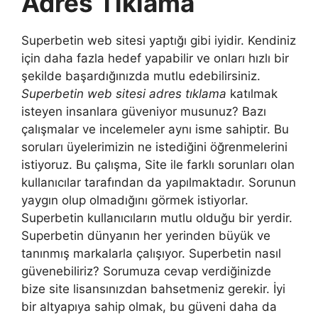
Adres Tıklama
Superbetin web sitesi yaptığı gibi iyidir. Kendiniz
için daha fazla hedef yapabilir ve onları hızlı bir
şekilde başardığınızda mutlu edebilirsiniz.
Superbetin web sitesi adres tıklama
katılmak
isteyen insanlara güveniyor musunuz? Bazı
çalışmalar ve incelemeler aynı isme sahiptir. Bu
soruları üyelerimizin ne istediğini öğrenmelerini
istiyoruz. Bu çalışma, Site ile farklı sorunları olan
kullanıcılar tarafından da yapılmaktadır. Sorunun
yaygın olup olmadığını görmek istiyorlar.
Superbetin kullanıcıların mutlu olduğu bir yerdir.
Superbetin dünyanın her yerinden büyük ve
tanınmış markalarla çalışıyor. Superbetin nasıl
güvenebiliriz? Sorumuza cevap verdiğinizde
bize site lisansınızdan bahsetmeniz gerekir. İyi
bir altyapıya sahip olmak, bu güveni daha da