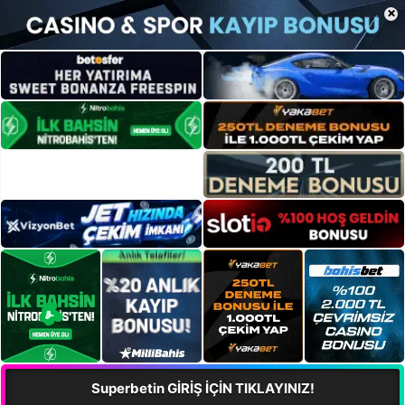
×
Superbetin GİRİŞ İÇİN TIKLAYINIZ!