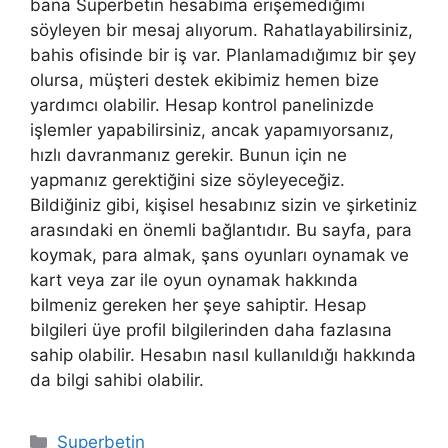
bana Superbetin hesabıma erişemediğimi
söyleyen bir mesaj alıyorum. Rahatlayabilirsiniz,
bahis ofisinde bir iş var. Planlamadığımız bir şey
olursa, müşteri destek ekibimiz hemen bize
yardımcı olabilir. Hesap kontrol panelinizde
işlemler yapabilirsiniz, ancak yapamıyorsanız,
hızlı davranmanız gerekir. Bunun için ne
yapmanız gerektiğini size söyleyeceğiz.
Bildiğiniz gibi, kişisel hesabınız sizin ve şirketiniz
arasındaki en önemli bağlantıdır. Bu sayfa, para
koymak, para almak, şans oyunları oynamak ve
kart veya zar ile oyun oynamak hakkında
bilmeniz gereken her şeye sahiptir. Hesap
bilgileri üye profil bilgilerinden daha fazlasına
sahip olabilir. Hesabın nasıl kullanıldığı hakkında
da bilgi sahibi olabilir.
Kategoriler
Superbetin