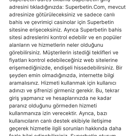
adresini tıkladığınızda: Superbetin.Com, mevcut
adresinize götürüleceksiniz ve sadece canlı
bahis ve çevrimiçi casinolar için Superbetin
sitesine erişeceksiniz. Ayrıca Superbetin bahis
sitesi adreslerini kontrol edebilir ve en popüler
alanların ve hizmetlerin neler olduğunu
görebilirsiniz. Müşterilerin istediği teklifleri ve
fiyatları kontrol edebileceğiniz web sitelerine
erişemediğinizde, endişeli hissedebilirsiniz. Bir
şeyden emin olmadığınızda, internette bilgi
aramalısınız. Hizmeti kullanmak için kullanıcı
adınızı ve şifrenizi girmeniz gerekir. Bu, tekrar
giriş yapmanız ve hesaplarınızda ne kadar
paranız olduğunu görmeden hizmeti
kullanmanıza izin verecektir. Ayrıca, bazı
kullanıcıların canlı destek ekibiyle iletişime
geçerek hizmetle ilgili sorunları hakkında daha