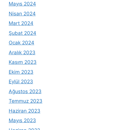
Mayıs 2024
Nisan 2024
Mart 2024
Şubat 2024
Ocak 2024
Aralık 2023
Kasım 2023
Ekim 2023
Eylül 2023
Ağustos 2023
Temmuz 2023
Haziran 2023
Mayıs 2023