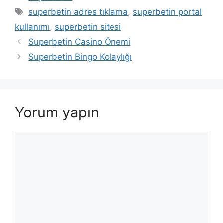
Etiketler
superbetin adres tıklama
,
superbetin portal
kullanımı
,
superbetin sitesi
Superbetin Casino Önemi
Superbetin Bingo Kolaylığı
Yorum yapın
Yorum