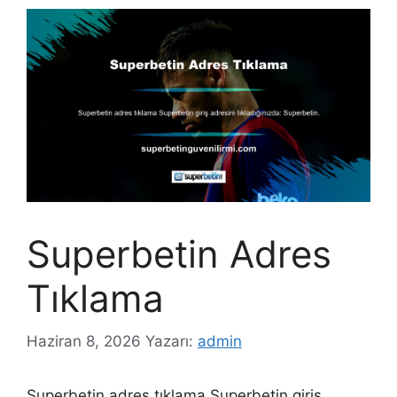
Superbetin Adres
Tıklama
Haziran 8, 2026
Yazarı:
admin
Superbetin adres tıklama Superbetin giriş