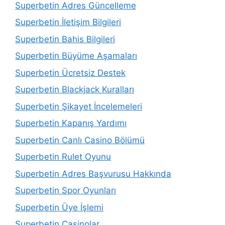
Superbetin Adres Güncelleme
Superbetin İletişim Bilgileri
Superbetin Bahis Bilgileri
Superbetin Büyüme Aşamaları
Superbetin Ücretsiz Destek
Superbetin Blackjack Kuralları
Superbetin Şikayet İncelemeleri
Superbetin Kapanış Yardımı
Superbetin Canlı Casino Bölümü
Superbetin Rulet Oyunu
Superbetin Adres Başvurusu Hakkında
Superbetin Spor Oyunları
Superbetin Üye İşlemi
Superbetin Casinolar