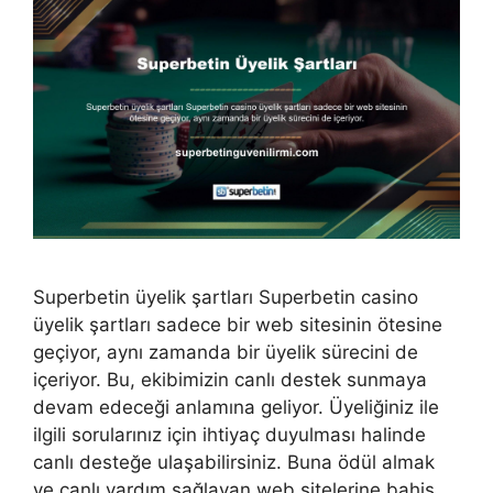
Superbetin üyelik şartları Superbetin casino
üyelik şartları sadece bir web sitesinin ötesine
geçiyor, aynı zamanda bir üyelik sürecini de
içeriyor. Bu, ekibimizin canlı destek sunmaya
devam edeceği anlamına geliyor. Üyeliğiniz ile
ilgili sorularınız için ihtiyaç duyulması halinde
canlı desteğe ulaşabilirsiniz. Buna ödül almak
ve canlı yardım sağlayan web sitelerine bahis