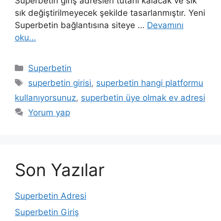
Superbetin giriş adresleri tutarlı kalacak ve sık
sık değiştirilmeyecek şekilde tasarlanmıştır. Yeni
Superbetin bağlantısına siteye …
Devamını
oku…
Kategoriler
Superbetin
Etiketler
superbetin girisi
,
superbetin hangi platformu
kullanıyorsunuz
,
superbetin üye olmak ev adresi
Yorum yap
Son Yazılar
Superbetin Adresi
Superbetin Giriş