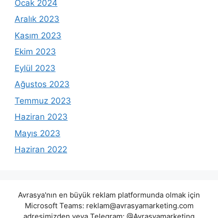
Ocak 2024
Aralık 2023
Kasım 2023
Ekim 2023
Eylül 2023
Ağustos 2023
Temmuz 2023
Haziran 2023
Mayıs 2023
Haziran 2022
Avrasya'nın en büyük reklam platformunda olmak için
Microsoft Teams:
reklam@avrasyamarketing.com
adresimizden veya Telegram: @Avrasyamarketing