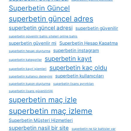
Superbetin Güncel
superbetin güncel adres
superbetin güncel adresi
superbetin güvenilir
superbetin güvenilir bahis siteleri online bahis
superbetin güvenlir mi
Superbetin Hesap Kapatma
superbetin instagram
superbetin hesap oluşturma
superbetin kayıt
superbetin kategoriler
superbetin kaç oldu
superbetin kayıt i̇şlemleri
superbetin kullanıcıları
superbetin kullanıcı deneyimi
superbetin kupon oluşturma
superbetin lisans ayrıntıları
superbetin lisans güvenilirliği
superbetin maç izle
superbetin maç izleme
Superbetin Müşteri Hizmetleri
superbetin nasil bir site
superbetin ne tür bahisler var