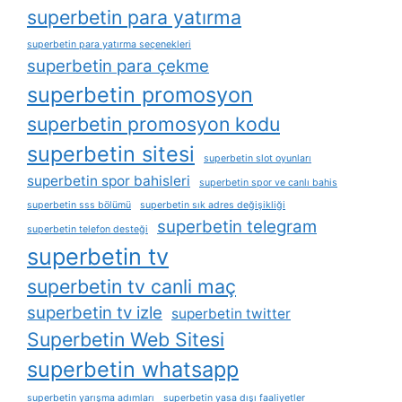
superbetin para yatırma
superbetin para yatırma seçenekleri
superbetin para çekme
superbetin promosyon
superbetin promosyon kodu
superbetin sitesi
superbetin slot oyunları
superbetin spor bahisleri
superbetin spor ve canlı bahis
superbetin sss bölümü
superbetin sık adres değişikliği
superbetin telegram
superbetin telefon desteği
superbetin tv
superbetin tv canli maç
superbetin tv izle
superbetin twitter
Superbetin Web Sitesi
superbetin whatsapp
superbetin yarışma adımları
superbetin yasa dışı faaliyetler