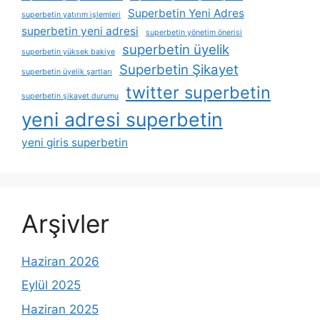
Superbetin Yeni Adres
superbetin yatırım i̇şlemleri
superbetin yeni adresi
superbetin yönetim önerisi
superbetin üyelik
superbetin yüksek bakiye
Superbetin Şikayet
superbetin üyelik şartları
twitter superbetin
superbetin şikayet durumu
yeni adresi superbetin
yeni giris superbetin
Arşivler
Haziran 2026
Eylül 2025
Haziran 2025