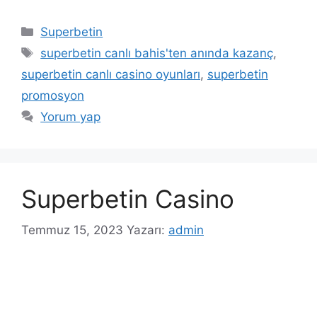
Kategoriler
Superbetin
Etiketler
superbetin canlı bahis'ten anında kazanç
,
superbetin canlı casino oyunları
,
superbetin
promosyon
Yorum yap
Superbetin Casino
Temmuz 15, 2023
Yazarı:
admin