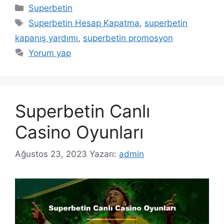
Kategoriler
Superbetin
Etiketler
Superbetin Hesap Kapatma
,
superbetin
kapanış yardımı
,
superbetin promosyon
Yorum yap
Superbetin Canlı
Casino Oyunları
Ağustos 23, 2023
Yazarı:
admin