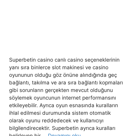
Superbetin casino canlı casino seçeneklerinin
yanı sıra binlerce slot makinesi ve casino
oyununun olduğu göz önüne alındığında geç
bağlantı, takılma ve ara sıra bağlantı kopmaları
gibi sorunların gerçekten mevcut olduğunu
söylemek oyuncunun internet performansını
etkileyebilir. Ayrıca oyun esnasında kuralların
ihlal edilmesi durumunda sistem otomatik
olarak oyunu reddedecek ve kullanıcıyı
bilgilendirecektir. Superbetin ayrıca kuralları
belirleyen bir …
Devamını oku…