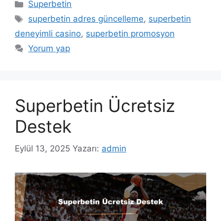
Kategoriler
Superbetin
Etiketler
superbetin adres güncelleme
,
superbetin
deneyimli casino
,
superbetin promosyon
Yorum yap
Superbetin Ücretsiz
Destek
Eylül 13, 2025
Yazarı:
admin