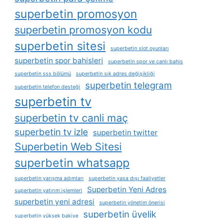
superbetin promosyon
superbetin promosyon kodu
superbetin sitesi
superbetin slot oyunları
superbetin spor bahisleri
superbetin spor ve canlı bahis
superbetin sss bölümü
superbetin sık adres değişikliği
superbetin telegram
superbetin telefon desteği
superbetin tv
superbetin tv canli maç
superbetin tv izle
superbetin twitter
Superbetin Web Sitesi
superbetin whatsapp
superbetin yarışma adımları
superbetin yasa dışı faaliyetler
Superbetin Yeni Adres
superbetin yatırım i̇şlemleri
superbetin yeni adresi
superbetin yönetim önerisi
superbetin üyelik
superbetin yüksek bakiye