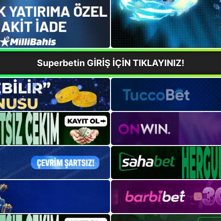
Superbetin GİRİŞ İÇİN TIKLAYINIZ!