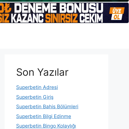
Son Yazılar
Superbetin Adresi
Superbetin Giriş
Superbetin Bahis Bölümleri
Superbetin Bilgi Edinme
Superbetin Bingo Kolaylığı