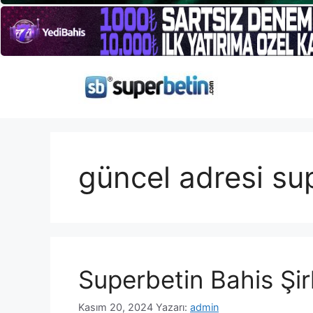
İçeriğe
atla
güncel adresi su
Superbetin Bahis Şir
Kasım 20, 2024
Yazarı:
admin