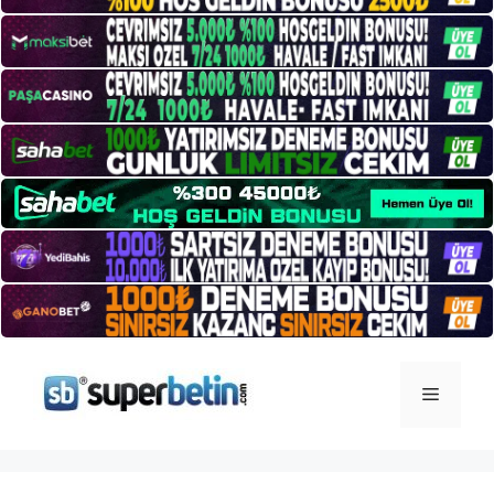
İçeriğe
atla
Menü