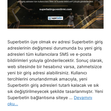
Superbetin üye olmak ev adresi Superbetin giriş
adreslerinin değişmesi durumunda bu yeni giriş
adresleri tüm kullanıcılara SMS ve e-posta
bildirimleri yoluyla gönderilecektir. Sonuç olarak,
web sitesinde bir hesabınız varsa, zahmetsizce
yeni bir giriş adresi alabilirsiniz. Kullanıcı
tercihlerini onurlandırmak amacıyla, yeni
Superbetin giriş adresleri tutarlı kalacak ve sık
sık değiştirilmeyecek şekilde tasarlanmıştır. Yeni
Superbetin bağlantısına siteye …
Devamını
oku…