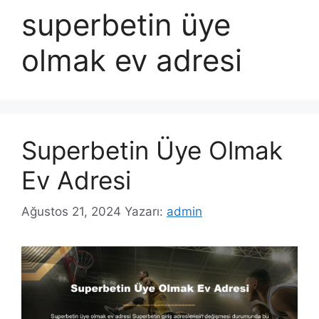
superbetin üye
olmak ev adresi
Superbetin Üye Olmak
Ev Adresi
Ağustos 21, 2024
Yazarı:
admin