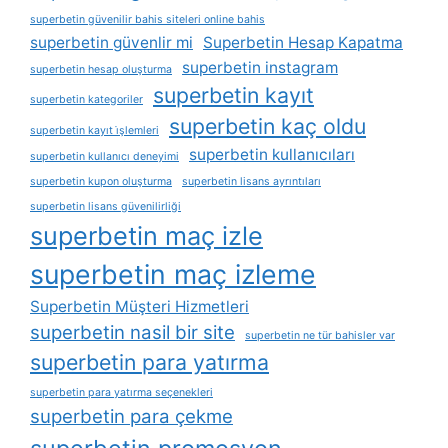
superbetin güvenilir bahis siteleri online bahis
superbetin güvenlir mi
Superbetin Hesap Kapatma
superbetin instagram
superbetin hesap oluşturma
superbetin kayıt
superbetin kategoriler
superbetin kaç oldu
superbetin kayıt i̇şlemleri
superbetin kullanıcıları
superbetin kullanıcı deneyimi
superbetin kupon oluşturma
superbetin lisans ayrıntıları
superbetin lisans güvenilirliği
superbetin maç izle
superbetin maç izleme
Superbetin Müşteri Hizmetleri
superbetin nasil bir site
superbetin ne tür bahisler var
superbetin para yatırma
superbetin para yatırma seçenekleri
superbetin para çekme