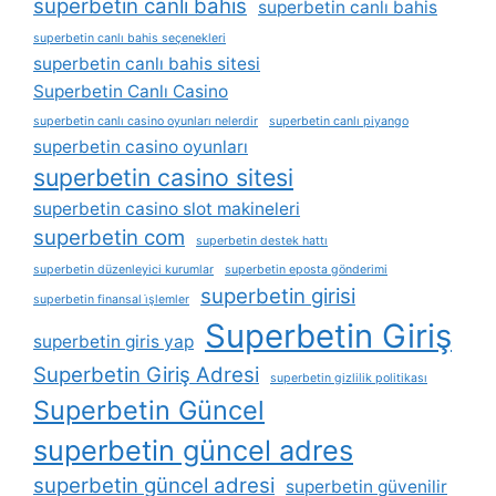
superbetin canlı bahis
superbetin canlı bahis
superbetin canlı bahis seçenekleri
superbetin canlı bahis sitesi
Superbetin Canlı Casino
superbetin canlı casino oyunları nelerdir
superbetin canlı piyango
superbetin casino oyunları
superbetin casino sitesi
superbetin casino slot makineleri
superbetin com
superbetin destek hattı
superbetin düzenleyici kurumlar
superbetin eposta gönderimi
superbetin girisi
superbetin finansal i̇şlemler
Superbetin Giriş
superbetin giris yap
Superbetin Giriş Adresi
superbetin gizlilik politikası
Superbetin Güncel
superbetin güncel adres
superbetin güncel adresi
superbetin güvenilir