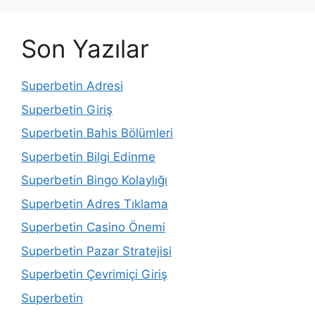
Son Yazılar
Superbetin Adresi
Superbetin Giriş
Superbetin Bahis Bölümleri
Superbetin Bilgi Edinme
Superbetin Bingo Kolaylığı
Superbetin Adres Tıklama
Superbetin Casino Önemi
Superbetin Pazar Stratejisi
Superbetin Çevrimiçi Giriş
Superbetin