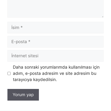
İsim
E-
posta
İnternet
sitesi
Daha sonraki yorumlarımda kullanılması için
adım, e-posta adresim ve site adresim bu
tarayıcıya kaydedilsin.