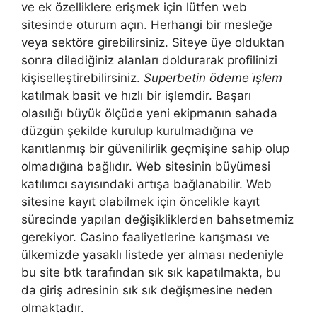
ve ek özelliklere erişmek için lütfen web
sitesinde oturum açın. Herhangi bir mesleğe
veya sektöre girebilirsiniz. Siteye üye olduktan
sonra dilediğiniz alanları doldurarak profilinizi
kişiselleştirebilirsiniz.
Superbetin ödeme i̇şlem
katılmak basit ve hızlı bir işlemdir. Başarı
olasılığı büyük ölçüde yeni ekipmanın sahada
düzgün şekilde kurulup kurulmadığına ve
kanıtlanmış bir güvenilirlik geçmişine sahip olup
olmadığına bağlıdır. Web sitesinin büyümesi
katılımcı sayısındaki artışa bağlanabilir. Web
sitesine kayıt olabilmek için öncelikle kayıt
sürecinde yapılan değişikliklerden bahsetmemiz
gerekiyor. Casino faaliyetlerine karışması ve
ülkemizde yasaklı listede yer alması nedeniyle
bu site btk tarafından sık sık kapatılmakta, bu
da giriş adresinin sık sık değişmesine neden
olmaktadır.