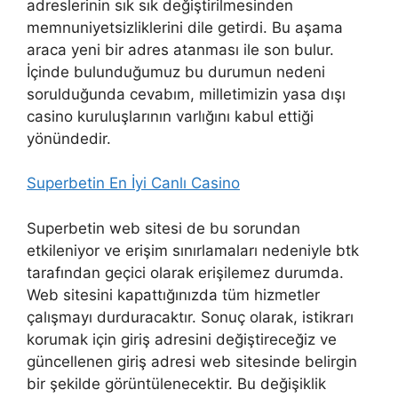
adreslerinin sık sık değiştirilmesinden
memnuniyetsizliklerini dile getirdi. Bu aşama
araca yeni bir adres atanması ile son bulur.
İçinde bulunduğumuz bu durumun nedeni
sorulduğunda cevabım, milletimizin yasa dışı
casino kuruluşlarının varlığını kabul ettiği
yönündedir.
Superbetin En İyi Canlı Casino
Superbetin web sitesi de bu sorundan
etkileniyor ve erişim sınırlamaları nedeniyle btk
tarafından geçici olarak erişilemez durumda.
Web sitesini kapattığınızda tüm hizmetler
çalışmayı durduracaktır. Sonuç olarak, istikrarı
korumak için giriş adresini değiştireceğiz ve
güncellenen giriş adresi web sitesinde belirgin
bir şekilde görüntülenecektir. Bu değişiklik