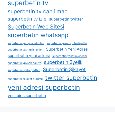
superbetin tv
superbetin tv canli maç
superbetin tv izle
superbetin twitter
Superbetin Web Sitesi
superbetin whatsapp
superbetin yarışma adımları
superbetin yasa dışı faaliyetler
Superbetin Yeni Adres
superbetin yatırım i̇şlemleri
superbetin yeni adresi
superbetin yönetim önerisi
superbetin üyelik
superbetin yüksek bakiye
Superbetin Şikayet
superbetin üyelik şartları
twitter superbetin
superbetin şikayet durumu
yeni adresi superbetin
yeni giris superbetin