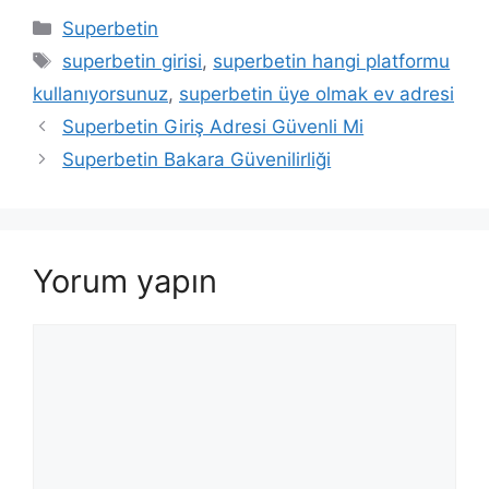
Kategoriler
Superbetin
Etiketler
superbetin girisi
,
superbetin hangi platformu
kullanıyorsunuz
,
superbetin üye olmak ev adresi
Superbetin Giriş Adresi Güvenli Mi
Superbetin Bakara Güvenilirliği
Yorum yapın
Yorum