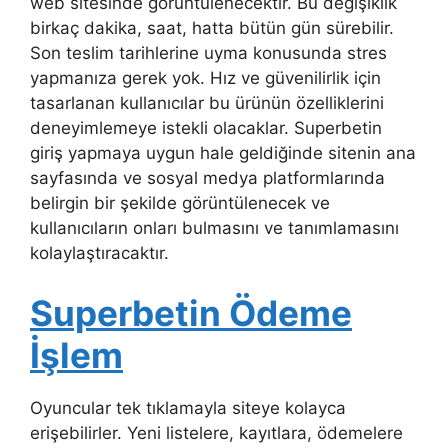
web sitesinde görüntülenecektir. Bu değişiklik
birkaç dakika, saat, hatta bütün gün sürebilir.
Son teslim tarihlerine uyma konusunda stres
yapmanıza gerek yok. Hız ve güvenilirlik için
tasarlanan kullanıcılar bu ürünün özelliklerini
deneyimlemeye istekli olacaklar. Superbetin
giriş yapmaya uygun hale geldiğinde sitenin ana
sayfasında ve sosyal medya platformlarında
belirgin bir şekilde görüntülenecek ve
kullanıcıların onları bulmasını ve tanımlamasını
kolaylaştıracaktır.
Superbetin Ödeme
İşlem
Oyuncular tek tıklamayla siteye kolayca
erişebilirler. Yeni listelere, kayıtlara, ödemelere