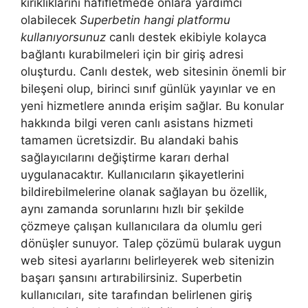
kırıklıklarını hafifletmede onlara yardımcı
olabilecek
Superbetin hangi platformu
kullanıyorsunuz
canlı destek ekibiyle kolayca
bağlantı kurabilmeleri için bir giriş adresi
oluşturdu. Canlı destek, web sitesinin önemli bir
bileşeni olup, birinci sınıf günlük yayınlar ve en
yeni hizmetlere anında erişim sağlar. Bu konular
hakkında bilgi veren canlı asistans hizmeti
tamamen ücretsizdir. Bu alandaki bahis
sağlayıcılarını değiştirme kararı derhal
uygulanacaktır. Kullanıcıların şikayetlerini
bildirebilmelerine olanak sağlayan bu özellik,
aynı zamanda sorunlarını hızlı bir şekilde
çözmeye çalışan kullanıcılara da olumlu geri
dönüşler sunuyor. Talep çözümü bularak uygun
web sitesi ayarlarını belirleyerek web sitenizin
başarı şansını artırabilirsiniz. Superbetin
kullanıcıları, site tarafından belirlenen giriş