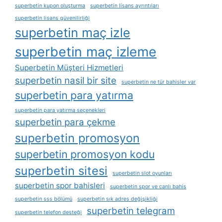
superbetin kupon oluşturma
superbetin lisans ayrıntıları
superbetin lisans güvenilirliği
superbetin maç izle
superbetin maç izleme
Superbetin Müşteri Hizmetleri
superbetin nasil bir site
superbetin ne tür bahisler var
superbetin para yatırma
superbetin para yatırma seçenekleri
superbetin para çekme
superbetin promosyon
superbetin promosyon kodu
superbetin sitesi
superbetin slot oyunları
superbetin spor bahisleri
superbetin spor ve canlı bahis
superbetin sss bölümü
superbetin sık adres değişikliği
superbetin telegram
superbetin telefon desteği