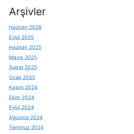
Arşivler
Haziran 2026
Eylül 2025
Haziran 2025
Mayıs 2025
Şubat 2025
Ocak 2025
Kasım 2024
Ekim 2024
Eylül 2024
Ağustos 2024
Temmuz 2024