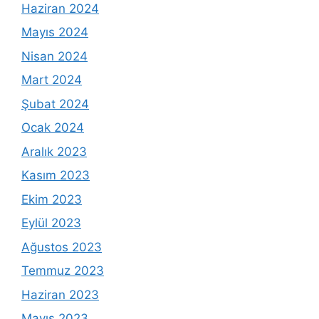
Haziran 2024
Mayıs 2024
Nisan 2024
Mart 2024
Şubat 2024
Ocak 2024
Aralık 2023
Kasım 2023
Ekim 2023
Eylül 2023
Ağustos 2023
Temmuz 2023
Haziran 2023
Mayıs 2023