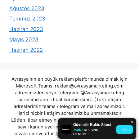
Ağustos 2023
Temmuz 2023
Haziran 2023
Mayıs 2023
Haziran 2022
Avrasya'nın en büyük reklam platformunda olmak için
Microsoft Teams:
reklam@avrasyamarketing.com
adresimizden veya Telegram: @Avrasyamarketing
adresimizden irtibat kurabilirsiniz. (Tek iletişim
adreslerimiz teams / telegram ve mail adresimizdir.
Harici hiçbir iletişim adresimiz bulunmamaktadır.
Lütfen itibar etmeyiniz.) Türkiye yasalarına göre 7258
sayılı kanun uyarınca yasa dışı bahis oynamanın
cezaları mevcuttur. Şu an bulunduğunuz site hiç bir