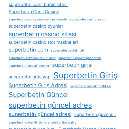
superbetin canlı bahis sitesi
Superbetin Canlı Casino
superbetin canlı casino oyunları nelerdir
superbetin canlı piyango
superbetin casino oyunları
superbetin casino sitesi
superbetin casino slot makineleri
superbetin com
superbetin destek hattı
superbetin düzenleyici kurumlar
superbetin eposta gönderimi
superbetin girisi
superbetin finansal i̇şlemler
Superbetin Giriş
superbetin giris yap
Superbetin Giriş Adresi
superbetin gizlilik politikası
Superbetin Güncel
superbetin güncel adres
superbetin güncel adresi
superbetin güvenilir
superbetin güvenilir bahis siteleri online bahis