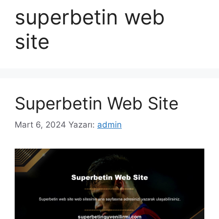
superbetin web
site
Superbetin Web Site
Mart 6, 2024
Yazarı:
admin