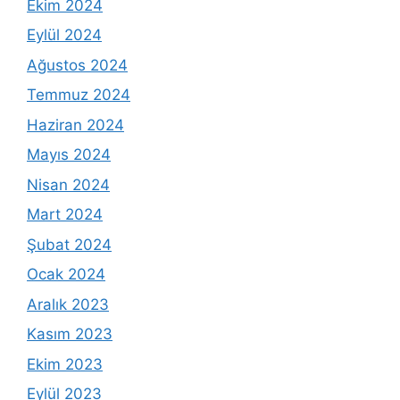
Ekim 2024
Eylül 2024
Ağustos 2024
Temmuz 2024
Haziran 2024
Mayıs 2024
Nisan 2024
Mart 2024
Şubat 2024
Ocak 2024
Aralık 2023
Kasım 2023
Ekim 2023
Eylül 2023