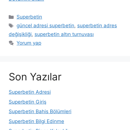
Kategoriler
Superbetin
Etiketler
güncel adresi superbetin
,
superbetin adres
değişikliği
,
superbetin altın turnuvası
Yorum yap
Son Yazılar
Superbetin Adresi
Superbetin Giriş
Superbetin Bahis Bölümleri
Superbetin Bilgi Edinme