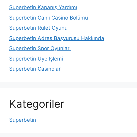
Superbetin Kapanış Yardımı
Superbetin Canlı Casino Bölümü
Superbetin Rulet Oyunu
Superbetin Adres Başvurusu Hakkında
Superbetin Spor Oyunları
Superbetin Üye İşlemi
Superbetin Casinolar
Kategoriler
Superbetin