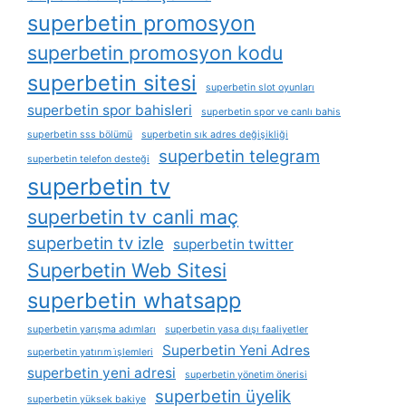
superbetin promosyon
superbetin promosyon kodu
superbetin sitesi
superbetin slot oyunları
superbetin spor bahisleri
superbetin spor ve canlı bahis
superbetin sss bölümü
superbetin sık adres değişikliği
superbetin telegram
superbetin telefon desteği
superbetin tv
superbetin tv canli maç
superbetin tv izle
superbetin twitter
Superbetin Web Sitesi
superbetin whatsapp
superbetin yarışma adımları
superbetin yasa dışı faaliyetler
Superbetin Yeni Adres
superbetin yatırım i̇şlemleri
superbetin yeni adresi
superbetin yönetim önerisi
superbetin üyelik
superbetin yüksek bakiye