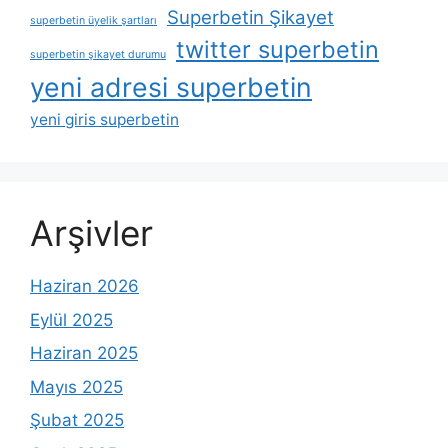
Superbetin Şikayet
superbetin üyelik şartları
twitter superbetin
superbetin şikayet durumu
yeni adresi superbetin
yeni giris superbetin
Arşivler
Haziran 2026
Eylül 2025
Haziran 2025
Mayıs 2025
Şubat 2025