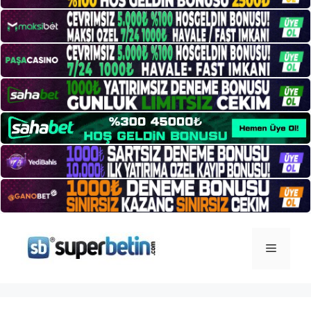
İçeriğe
atla
Menü