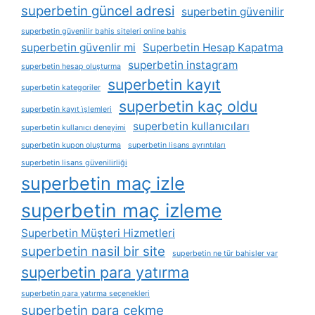
superbetin güncel adresi
superbetin güvenilir
superbetin güvenilir bahis siteleri online bahis
superbetin güvenlir mi
Superbetin Hesap Kapatma
superbetin instagram
superbetin hesap oluşturma
superbetin kayıt
superbetin kategoriler
superbetin kaç oldu
superbetin kayıt i̇şlemleri
superbetin kullanıcıları
superbetin kullanıcı deneyimi
superbetin kupon oluşturma
superbetin lisans ayrıntıları
superbetin lisans güvenilirliği
superbetin maç izle
superbetin maç izleme
Superbetin Müşteri Hizmetleri
superbetin nasil bir site
superbetin ne tür bahisler var
superbetin para yatırma
superbetin para yatırma seçenekleri
superbetin para çekme