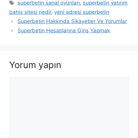
Etiketler
superbetin sanal oyunları
,
superbetin yatırım
bahis sitesi nedir
,
yeni adresi superbetin
Superbetin Hakkında Şikayetler Ve Yorumlar
Superbetin Hesaplarına Giriş Yapmak
Yorum yapın
Yorum