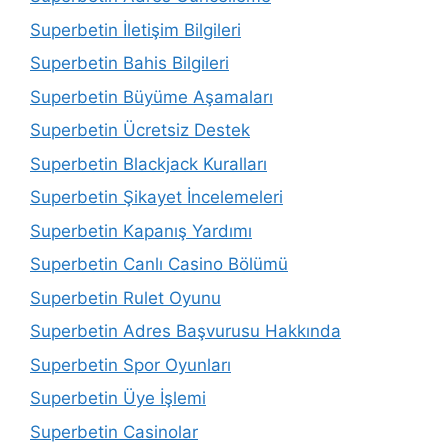
Superbetin İletişim Bilgileri
Superbetin Bahis Bilgileri
Superbetin Büyüme Aşamaları
Superbetin Ücretsiz Destek
Superbetin Blackjack Kuralları
Superbetin Şikayet İncelemeleri
Superbetin Kapanış Yardımı
Superbetin Canlı Casino Bölümü
Superbetin Rulet Oyunu
Superbetin Adres Başvurusu Hakkında
Superbetin Spor Oyunları
Superbetin Üye İşlemi
Superbetin Casinolar