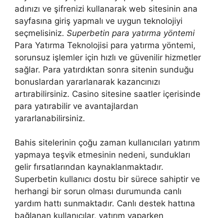
adınızı ve şifrenizi kullanarak web sitesinin ana
sayfasına giriş yapmalı ve uygun teknolojiyi
seçmelisiniz.
Superbetin para yatırma yöntemi
Para Yatırma Teknolojisi para yatırma yöntemi,
sorunsuz işlemler için hızlı ve güvenilir hizmetler
sağlar. Para yatırdıktan sonra sitenin sunduğu
bonuslardan yararlanarak kazancınızı
artırabilirsiniz. Casino sitesine saatler içerisinde
para yatırabilir ve avantajlardan
yararlanabilirsiniz.
Bahis sitelerinin çoğu zaman kullanıcıları yatırım
yapmaya teşvik etmesinin nedeni, sundukları
gelir fırsatlarından kaynaklanmaktadır.
Superbetin kullanıcı dostu bir sürece sahiptir ve
herhangi bir sorun olması durumunda canlı
yardım hattı sunmaktadır. Canlı destek hattına
bağlanan kullanıcılar, yatırım yaparken