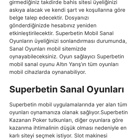
girmediğiniz takdirde bahis sitesi üyeliğinizi
askıya alacak ve kendi şart ve koşullarına göre
belge talep edecektir. Dosyanızı
gönderdiğinizde hesabınız yeniden
etkinleştirilecektir. Superbetin Mobil Sanal
Oyunların üyeliğinizi sonlandırması durumunda,
Sanal Oyunları mobil sitemizde
oynayabileceksiniz. Oyun sağlayıcı Superbetin
mobil sanal oyunu Altın Yarış’ın tüm oyunları
mobil cihazlarda oynanabiliyor.
Superbetin Sanal Oyunları
Superbetin mobil uygulamalarında yer alan tüm
oyunları oynamanıza olanak sağlıyor.Superbetin
Kazanan Poker tutkunları, diğer oyunlara göre
kazanma ihtimalinin düşük olması nedeniyle en
karlı siteyi seçmek istiyor. Slot makinesi