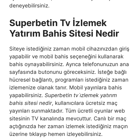
deneyebilirsiniz.
Superbetin Tv İzlemek
Yatırım Bahis Sitesi Nedir
Siteye istediğiniz zaman mobil cihazınızdan giriş
yapabilir ve mobil bahis seçeneğini kullanarak
bahis oynayabilirsiniz. Ayrıca telefonunuzun ana
sayfasında butonunu göreceksiniz. İsteğe bağlı
hücresel bağlantı, programları istediğiniz zaman
izlemenize olanak tanır. Mobil yayınlara bahis
yapabilirsiniz.
Superbetin tv i̇zlemek yatırım
bahis sitesi nedir
, kullanıcılara ücretsiz maç
yayınları sunmaktadır. Tüm ücretli oyunlar web
sitesinin TV kanalında mevcuttur. Canlı bir maç
açtığınızda her zaman izlemek istediğiniz maçın
üzerine tıklayıp hemen izleyebilirsiniz.