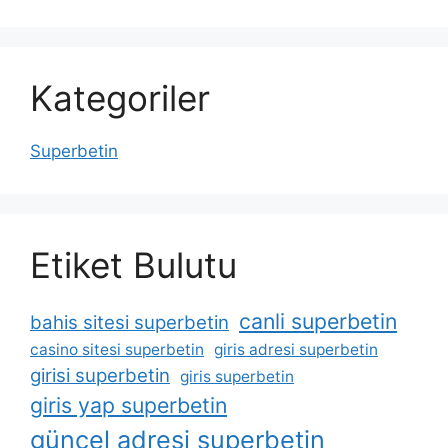
Kategoriler
Superbetin
Etiket Bulutu
canli superbetin
bahis sitesi superbetin
casino sitesi superbetin
giris adresi superbetin
girisi superbetin
giris superbetin
giris yap superbetin
güncel adresi superbetin