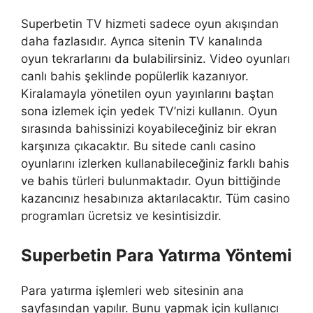
Superbetin TV hizmeti sadece oyun akışından
daha fazlasıdır. Ayrıca sitenin TV kanalında
oyun tekrarlarını da bulabilirsiniz. Video oyunları
canlı bahis şeklinde popülerlik kazanıyor.
Kiralamayla yönetilen oyun yayınlarını baştan
sona izlemek için yedek TV’nizi kullanın. Oyun
sırasında bahissinizi koyabileceğiniz bir ekran
karşınıza çıkacaktır. Bu sitede canlı casino
oyunlarını izlerken kullanabileceğiniz farklı bahis
ve bahis türleri bulunmaktadır. Oyun bittiğinde
kazancınız hesabınıza aktarılacaktır. Tüm casino
programları ücretsiz ve kesintisizdir.
Superbetin Para Yatırma Yöntemi
Para yatırma işlemleri web sitesinin ana
sayfasından yapılır. Bunu yapmak için kullanıcı