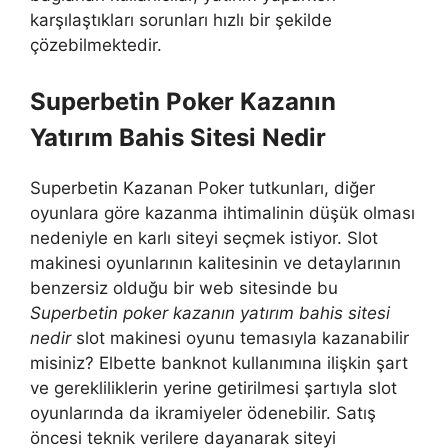
karşılaştıkları sorunları hızlı bir şekilde
çözebilmektedir.
Superbetin Poker Kazanın
Yatırım Bahis Sitesi Nedir
Superbetin Kazanan Poker tutkunları, diğer
oyunlara göre kazanma ihtimalinin düşük olması
nedeniyle en karlı siteyi seçmek istiyor. Slot
makinesi oyunlarının kalitesinin ve detaylarının
benzersiz olduğu bir web sitesinde bu
Superbetin poker kazanın yatırım bahis sitesi
nedir
slot makinesi oyunu temasıyla kazanabilir
misiniz? Elbette banknot kullanımına ilişkin şart
ve gerekliliklerin yerine getirilmesi şartıyla slot
oyunlarında da ikramiyeler ödenebilir. Satış
öncesi teknik verilere dayanarak siteyi