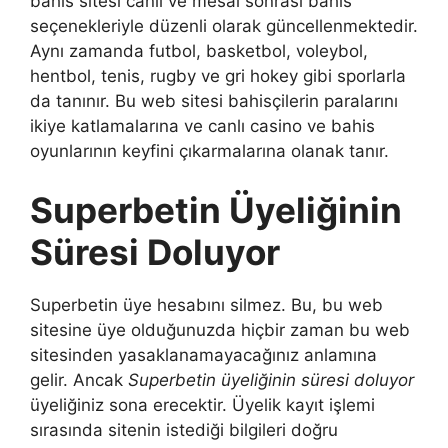
bahis sitesi canlı ve mesai sonrası bahis
seçenekleriyle düzenli olarak güncellenmektedir.
Aynı zamanda futbol, ​​basketbol, ​​voleybol,
hentbol, ​​tenis, rugby ve gri hokey gibi sporlarla
da tanınır. Bu web sitesi bahisçilerin paralarını
ikiye katlamalarına ve canlı casino ve bahis
oyunlarının keyfini çıkarmalarına olanak tanır.
Superbetin Üyeliğinin
Süresi Doluyor
Superbetin üye hesabını silmez. Bu, bu web
sitesine üye olduğunuzda hiçbir zaman bu web
sitesinden yasaklanamayacağınız anlamına
gelir. Ancak
Superbetin üyeliğinin süresi doluyor
üyeliğiniz sona erecektir. Üyelik kayıt işlemi
sırasında sitenin istediği bilgileri doğru