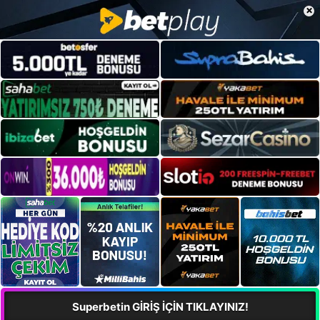
×
Superbetin GİRİŞ İÇİN TIKLAYINIZ!