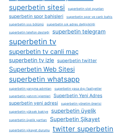
superbetin sitesi
superbetin slot oyunları
superbetin spor bahisleri
superbetin spor ve canlı bahis
superbetin sss bölümü
superbetin sık adres değişikliği
superbetin telegram
superbetin telefon desteği
superbetin tv
superbetin tv canli maç
superbetin tv izle
superbetin twitter
Superbetin Web Sitesi
superbetin whatsapp
superbetin yarışma adımları
superbetin yasa dışı faaliyetler
Superbetin Yeni Adres
superbetin yatırım i̇şlemleri
superbetin yeni adresi
superbetin yönetim önerisi
superbetin üyelik
superbetin yüksek bakiye
Superbetin Şikayet
superbetin üyelik şartları
twitter superbetin
superbetin şikayet durumu