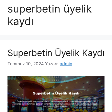
superbetin üyelik
kaydı
Superbetin Üyelik Kaydı
Temmuz 10, 2024
Yazarı:
admin