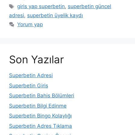
Etiketler
giris yap superbetin
,
superbetin güncel
adresi
,
superbetin üyelik kaydı
Yorum yap
Son Yazılar
Superbetin Adresi
Superbetin Giriş
Superbetin Bahis Bölümleri
Superbetin Bilgi Edinme
Superbetin Bingo Kolaylığı
Superbetin Adres Tıklama