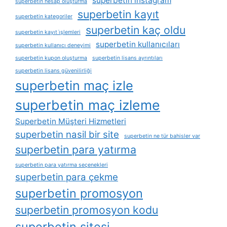
superbetin instagram
superbetin hesap oluşturma
superbetin kayıt
superbetin kategoriler
superbetin kaç oldu
superbetin kayıt i̇şlemleri
superbetin kullanıcıları
superbetin kullanıcı deneyimi
superbetin kupon oluşturma
superbetin lisans ayrıntıları
superbetin lisans güvenilirliği
superbetin maç izle
superbetin maç izleme
Superbetin Müşteri Hizmetleri
superbetin nasil bir site
superbetin ne tür bahisler var
superbetin para yatırma
superbetin para yatırma seçenekleri
superbetin para çekme
superbetin promosyon
superbetin promosyon kodu
superbetin sitesi