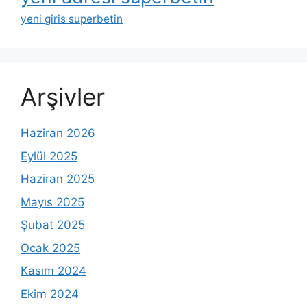
yeni giris superbetin
Arşivler
Haziran 2026
Eylül 2025
Haziran 2025
Mayıs 2025
Şubat 2025
Ocak 2025
Kasım 2024
Ekim 2024