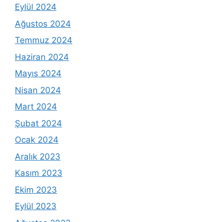
Eylül 2024
Ağustos 2024
Temmuz 2024
Haziran 2024
Mayıs 2024
Nisan 2024
Mart 2024
Şubat 2024
Ocak 2024
Aralık 2023
Kasım 2023
Ekim 2023
Eylül 2023