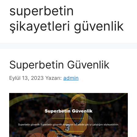
superbetin
şikayetleri güvenlik
Superbetin Güvenlik
Eylül 13, 2023
Yazarı:
admin