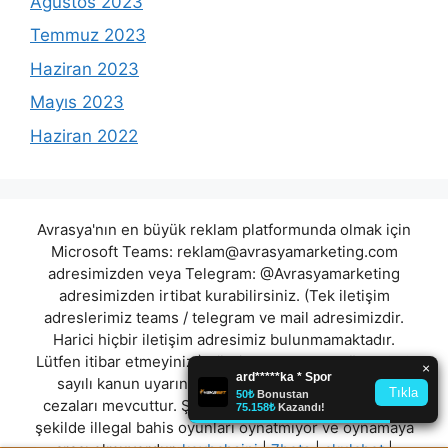
Ağustos 2023
Temmuz 2023
Haziran 2023
Mayıs 2023
Haziran 2022
Avrasya'nın en büyük reklam platformunda olmak için
Microsoft Teams:
reklam@avrasyamarketing.com
adresimizden veya Telegram: @Avrasyamarketing
adresimizden irtibat kurabilirsiniz. (Tek iletişim
adreslerimiz teams / telegram ve mail adresimizdir.
Harici hiçbir iletişim adresimiz bulunmamaktadır.
Lütfen itibar etmeyiniz.) Türkiye yasalarına göre 7258
sayılı kanun uyarınca yasa dışı bahis oynamanın
cezaları mevcuttur. Şu an bulunduğunuz site hiç bir
şekilde illegal bahis oyunları oynatmıyor ve oynamaya