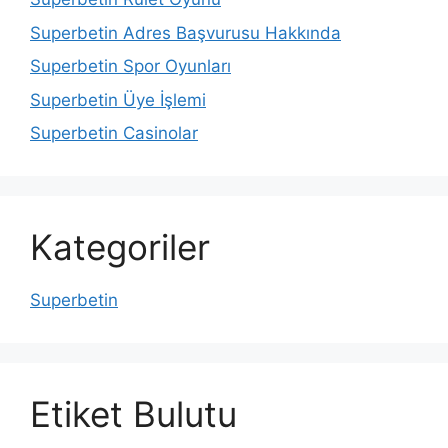
Superbetin Adres Başvurusu Hakkında
Superbetin Spor Oyunları
Superbetin Üye İşlemi
Superbetin Casinolar
Kategoriler
Superbetin
Etiket Bulutu