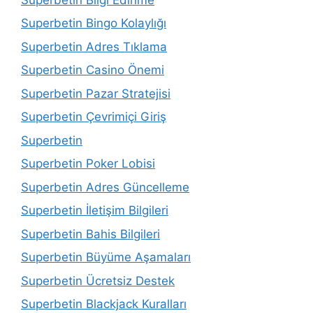
Superbetin Bingo Kolaylığı
Superbetin Adres Tıklama
Superbetin Casino Önemi
Superbetin Pazar Stratejisi
Superbetin Çevrimiçi Giriş
Superbetin
Superbetin Poker Lobisi
Superbetin Adres Güncelleme
Superbetin İletişim Bilgileri
Superbetin Bahis Bilgileri
Superbetin Büyüme Aşamaları
Superbetin Ücretsiz Destek
Superbetin Blackjack Kuralları