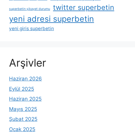
twitter superbetin
superbetin şikayet durumu
yeni adresi superbetin
yeni giris superbetin
Arşivler
Haziran 2026
Eylül 2025
Haziran 2025
Mayıs 2025
Şubat 2025
Ocak 2025