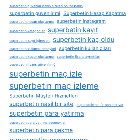
superbetin güvenilir bahis siteleri online bahis
superbetin güvenlir mi
Superbetin Hesap Kapatma
superbetin instagram
superbetin hesap oluşturma
superbetin kayıt
superbetin kategoriler
superbetin kaç oldu
superbetin kayıt i̇şlemleri
superbetin kullanıcıları
superbetin kullanıcı deneyimi
superbetin kupon oluşturma
superbetin lisans ayrıntıları
superbetin lisans güvenilirliği
superbetin maç izle
superbetin maç izleme
Superbetin Müşteri Hizmetleri
superbetin nasil bir site
superbetin ne tür bahisler var
superbetin para yatırma
superbetin para yatırma seçenekleri
superbetin para çekme