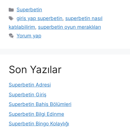
Kategoriler
Superbetin
Etiketler
giris yap superbetin
,
superbetin nasıl
katılabilirim
,
superbetin oyun meraklıları
Yorum yap
Son Yazılar
Superbetin Adresi
Superbetin Giriş
Superbetin Bahis Bölümleri
Superbetin Bilgi Edinme
Superbetin Bingo Kolaylığı