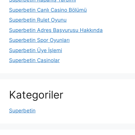
Superbetin Canlı Casino Bölümü
Superbetin Rulet Oyunu
Superbetin Adres Başvurusu Hakkında
Superbetin Spor Oyunları
Superbetin Üye İşlemi
Superbetin Casinolar
Kategoriler
Superbetin