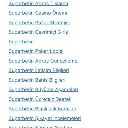
Superbetin Adres Tıklama
Superbetin Casino Önemi
Superbetin Pazar Stratejisi
Superbetin Çevrimiçi Giriş
Superbetin
Superbetin Poker Lobisi
Superbetin Adres Güncelleme
Superbetin İletişim Bilgileri
Superbetin Bahis Bilgileri
Superbetin Büyüme Aşamaları
Superbetin Ücretsiz Destek
Superbetin Blackjack Kuralları
Superbetin Şikayet İncelemeleri
Superbetin Kapanış Yardımı