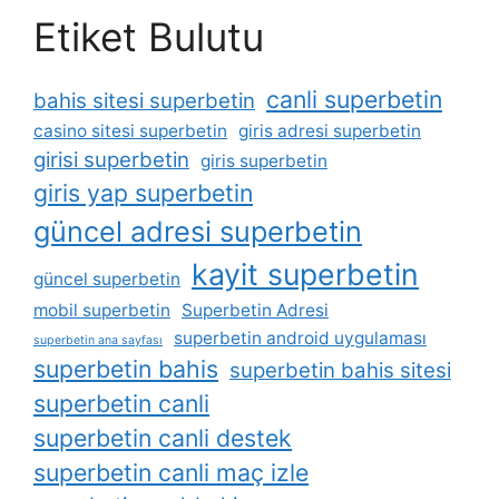
Etiket Bulutu
canli superbetin
bahis sitesi superbetin
casino sitesi superbetin
giris adresi superbetin
girisi superbetin
giris superbetin
giris yap superbetin
güncel adresi superbetin
kayit superbetin
güncel superbetin
mobil superbetin
Superbetin Adresi
superbetin android uygulaması
superbetin ana sayfası
superbetin bahis
superbetin bahis sitesi
superbetin canli
superbetin canli destek
superbetin canli maç izle