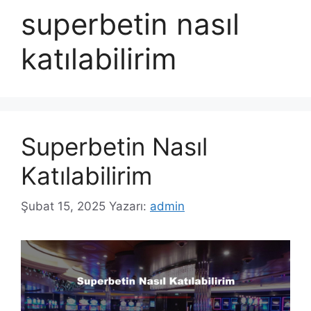
superbetin nasıl
katılabilirim
Superbetin Nasıl
Katılabilirim
Şubat 15, 2025
Yazarı:
admin