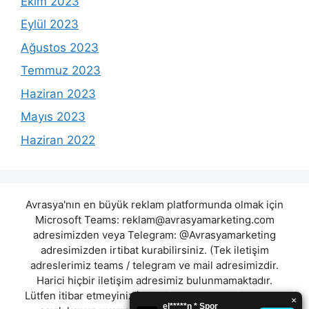
Ekim 2023
Eylül 2023
Ağustos 2023
Temmuz 2023
Haziran 2023
Mayıs 2023
Haziran 2022
Avrasya'nın en büyük reklam platformunda olmak için
Microsoft Teams:
reklam@avrasyamarketing.com
adresimizden veya Telegram: @Avrasyamarketing
adresimizden irtibat kurabilirsiniz. (Tek iletişim
adreslerimiz teams / telegram ve mail adresimizdir.
Harici hiçbir iletişim adresimiz bulunmamaktadır.
Lütfen itibar etmeyiniz.) Türkiye yasalarına göre 7258