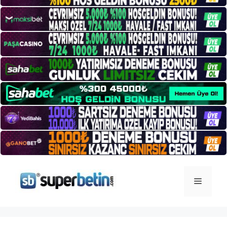
İçeriğe
atla
Menü