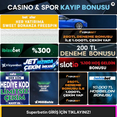
×
Superbetin GİRİŞ İÇİN TIKLAYINIZ!