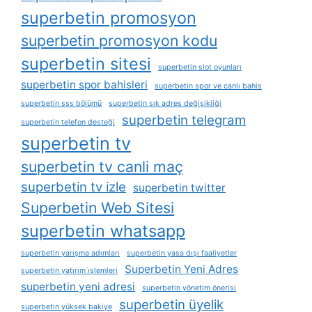
superbetin promosyon
superbetin promosyon kodu
superbetin sitesi
superbetin slot oyunları
superbetin spor bahisleri
superbetin spor ve canlı bahis
superbetin sss bölümü
superbetin sık adres değişikliği
superbetin telegram
superbetin telefon desteği
superbetin tv
superbetin tv canli maç
superbetin tv izle
superbetin twitter
Superbetin Web Sitesi
superbetin whatsapp
superbetin yarışma adımları
superbetin yasa dışı faaliyetler
Superbetin Yeni Adres
superbetin yatırım i̇şlemleri
superbetin yeni adresi
superbetin yönetim önerisi
superbetin üyelik
superbetin yüksek bakiye