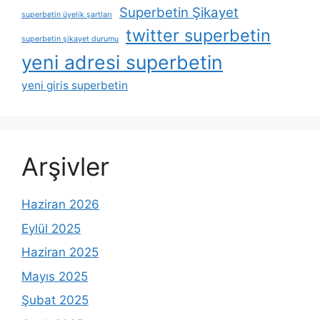
Superbetin Şikayet
superbetin üyelik şartları
twitter superbetin
superbetin şikayet durumu
yeni adresi superbetin
yeni giris superbetin
Arşivler
Haziran 2026
Eylül 2025
Haziran 2025
Mayıs 2025
Şubat 2025