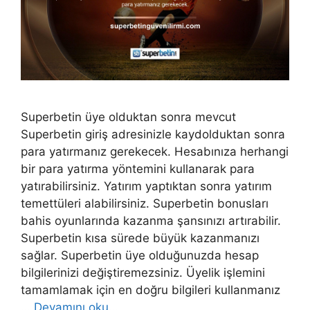
Superbetin üye olduktan sonra mevcut
Superbetin giriş adresinizle kaydolduktan sonra
para yatırmanız gerekecek. Hesabınıza herhangi
bir para yatırma yöntemini kullanarak para
yatırabilirsiniz. Yatırım yaptıktan sonra yatırım
temettüleri alabilirsiniz. Superbetin bonusları
bahis oyunlarında kazanma şansınızı artırabilir.
Superbetin kısa sürede büyük kazanmanızı
sağlar. Superbetin üye olduğunuzda hesap
bilgilerinizi değiştiremezsiniz. Üyelik işlemini
tamamlamak için en doğru bilgileri kullanmanız
…
Devamını oku…