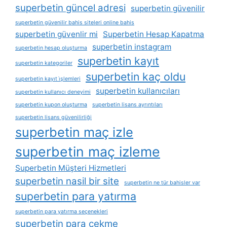
superbetin güncel adresi
superbetin güvenilir
superbetin güvenilir bahis siteleri online bahis
superbetin güvenlir mi
Superbetin Hesap Kapatma
superbetin instagram
superbetin hesap oluşturma
superbetin kayıt
superbetin kategoriler
superbetin kaç oldu
superbetin kayıt i̇şlemleri
superbetin kullanıcıları
superbetin kullanıcı deneyimi
superbetin kupon oluşturma
superbetin lisans ayrıntıları
superbetin lisans güvenilirliği
superbetin maç izle
superbetin maç izleme
Superbetin Müşteri Hizmetleri
superbetin nasil bir site
superbetin ne tür bahisler var
superbetin para yatırma
superbetin para yatırma seçenekleri
superbetin para çekme