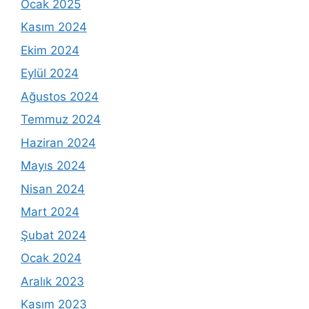
Ocak 2025
Kasım 2024
Ekim 2024
Eylül 2024
Ağustos 2024
Temmuz 2024
Haziran 2024
Mayıs 2024
Nisan 2024
Mart 2024
Şubat 2024
Ocak 2024
Aralık 2023
Kasım 2023