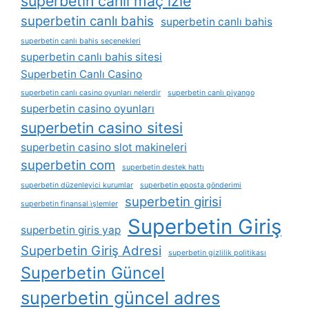
superbetin canli maç izle
superbetin canlı bahis
superbetin canlı bahis
superbetin canlı bahis seçenekleri
superbetin canlı bahis sitesi
Superbetin Canlı Casino
superbetin canlı casino oyunları nelerdir
superbetin canlı piyango
superbetin casino oyunları
superbetin casino sitesi
superbetin casino slot makineleri
superbetin com
superbetin destek hattı
superbetin düzenleyici kurumlar
superbetin eposta gönderimi
superbetin girisi
superbetin finansal i̇şlemler
Superbetin Giriş
superbetin giris yap
Superbetin Giriş Adresi
superbetin gizlilik politikası
Superbetin Güncel
superbetin güncel adres