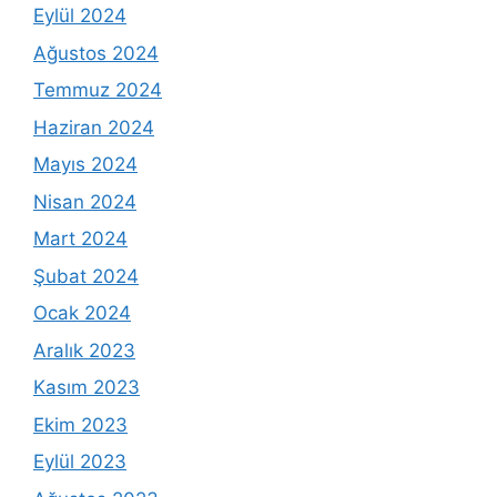
Eylül 2024
Ağustos 2024
Temmuz 2024
Haziran 2024
Mayıs 2024
Nisan 2024
Mart 2024
Şubat 2024
Ocak 2024
Aralık 2023
Kasım 2023
Ekim 2023
Eylül 2023