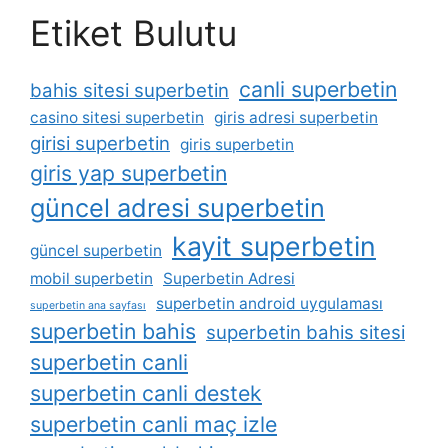
Etiket Bulutu
canli superbetin
bahis sitesi superbetin
casino sitesi superbetin
giris adresi superbetin
girisi superbetin
giris superbetin
giris yap superbetin
güncel adresi superbetin
kayit superbetin
güncel superbetin
mobil superbetin
Superbetin Adresi
superbetin android uygulaması
superbetin ana sayfası
superbetin bahis
superbetin bahis sitesi
superbetin canli
superbetin canli destek
superbetin canli maç izle