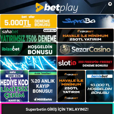
×
Superbetin GİRİŞ İÇİN TIKLAYINIZ!