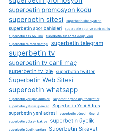
superbetin promosyon
superbetin promosyon kodu
superbetin sitesi
superbetin slot oyunları
superbetin spor bahisleri
superbetin spor ve canlı bahis
superbetin sss bölümü
superbetin sık adres değişikliği
superbetin telegram
superbetin telefon desteği
superbetin tv
superbetin tv canli maç
superbetin tv izle
superbetin twitter
Superbetin Web Sitesi
superbetin whatsapp
superbetin yarışma adımları
superbetin yasa dışı faaliyetler
Superbetin Yeni Adres
superbetin yatırım i̇şlemleri
superbetin yeni adresi
superbetin yönetim önerisi
superbetin üyelik
superbetin yüksek bakiye
Superbetin Şikayet
superbetin üyelik şartları