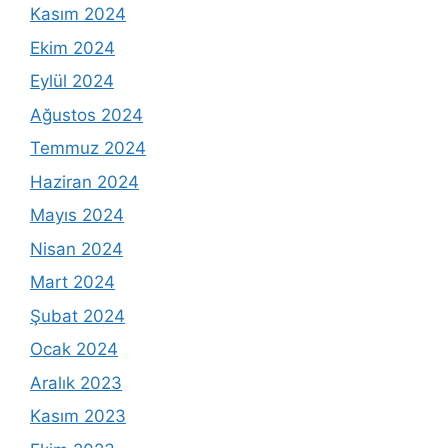
Kasım 2024
Ekim 2024
Eylül 2024
Ağustos 2024
Temmuz 2024
Haziran 2024
Mayıs 2024
Nisan 2024
Mart 2024
Şubat 2024
Ocak 2024
Aralık 2023
Kasım 2023