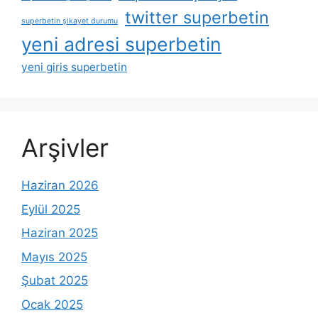
twitter superbetin
superbetin şikayet durumu
yeni adresi superbetin
yeni giris superbetin
Arşivler
Haziran 2026
Eylül 2025
Haziran 2025
Mayıs 2025
Şubat 2025
Ocak 2025