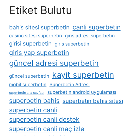
Etiket Bulutu
canli superbetin
bahis sitesi superbetin
casino sitesi superbetin
giris adresi superbetin
girisi superbetin
giris superbetin
giris yap superbetin
güncel adresi superbetin
kayit superbetin
güncel superbetin
mobil superbetin
Superbetin Adresi
superbetin android uygulaması
superbetin ana sayfası
superbetin bahis
superbetin bahis sitesi
superbetin canli
superbetin canli destek
superbetin canli maç izle