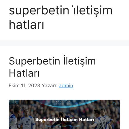
superbetin i̇letişim
hatları
Superbetin İletişim
Hatları
Ekim 11, 2023
Yazarı:
admin