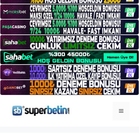
İçeriğe
atla
Menü