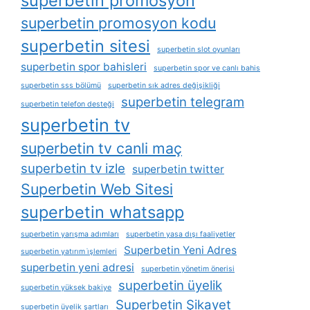
superbetin promosyon
superbetin promosyon kodu
superbetin sitesi
superbetin slot oyunları
superbetin spor bahisleri
superbetin spor ve canlı bahis
superbetin sss bölümü
superbetin sık adres değişikliği
superbetin telegram
superbetin telefon desteği
superbetin tv
superbetin tv canli maç
superbetin tv izle
superbetin twitter
Superbetin Web Sitesi
superbetin whatsapp
superbetin yarışma adımları
superbetin yasa dışı faaliyetler
Superbetin Yeni Adres
superbetin yatırım i̇şlemleri
superbetin yeni adresi
superbetin yönetim önerisi
superbetin üyelik
superbetin yüksek bakiye
Superbetin Şikayet
superbetin üyelik şartları