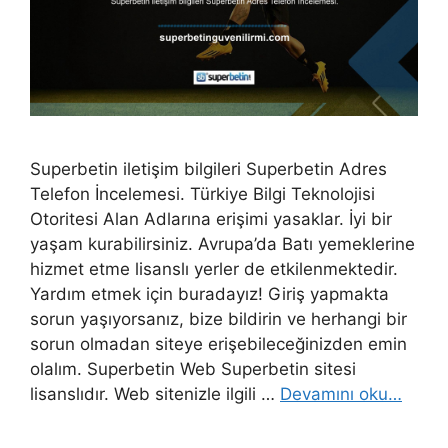
Superbetin iletişim bilgileri Superbetin Adres
Telefon İncelemesi. Türkiye Bilgi Teknolojisi
Otoritesi Alan Adlarına erişimi yasaklar. İyi bir
yaşam kurabilirsiniz. Avrupa’da Batı yemeklerine
hizmet etme lisanslı yerler de etkilenmektedir.
Yardım etmek için buradayız! Giriş yapmakta
sorun yaşıyorsanız, bize bildirin ve herhangi bir
sorun olmadan siteye erişebileceğinizden emin
olalım. Superbetin Web Superbetin sitesi
lisanslıdır. Web sitenizle ilgili …
Devamını oku…