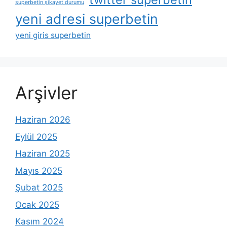
superbetin şikayet durumu
yeni adresi superbetin
yeni giris superbetin
Arşivler
Haziran 2026
Eylül 2025
Haziran 2025
Mayıs 2025
Şubat 2025
Ocak 2025
Kasım 2024