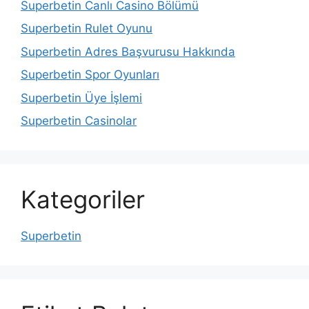
Superbetin Canlı Casino Bölümü
Superbetin Rulet Oyunu
Superbetin Adres Başvurusu Hakkında
Superbetin Spor Oyunları
Superbetin Üye İşlemi
Superbetin Casinolar
Kategoriler
Superbetin