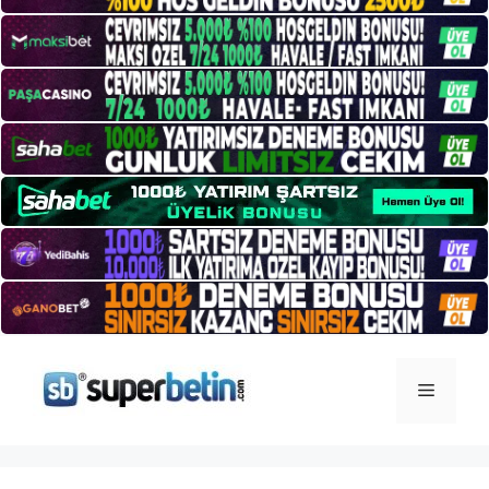
İçeriğe
atla
Menü