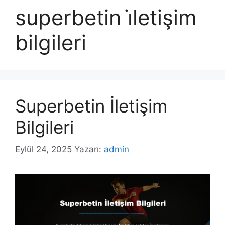
superbetin i̇letişim
bilgileri
Superbetin İletişim
Bilgileri
Eylül 24, 2025
Yazarı:
admin