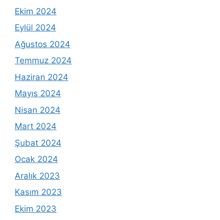
Ekim 2024
Eylül 2024
Ağustos 2024
Temmuz 2024
Haziran 2024
Mayıs 2024
Nisan 2024
Mart 2024
Şubat 2024
Ocak 2024
Aralık 2023
Kasım 2023
Ekim 2023