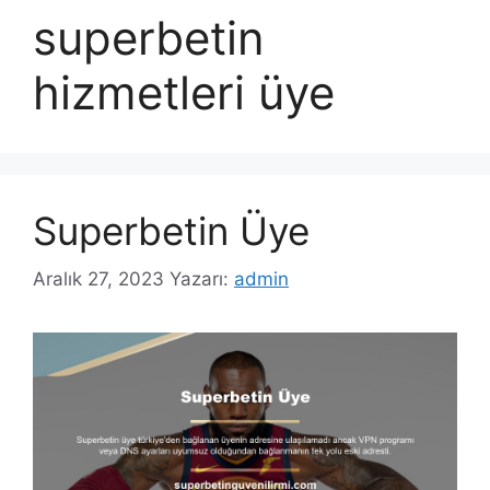
superbetin
hizmetleri üye
Superbetin Üye
Aralık 27, 2023
Yazarı:
admin