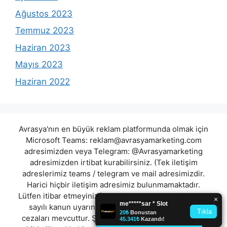
Ağustos 2023
Temmuz 2023
Haziran 2023
Mayıs 2023
Haziran 2022
Avrasya'nın en büyük reklam platformunda olmak için
Microsoft Teams:
reklam@avrasyamarketing.com
adresimizden veya Telegram: @Avrasyamarketing
adresimizden irtibat kurabilirsiniz. (Tek iletişim
adreslerimiz teams / telegram ve mail adresimizdir.
Harici hiçbir iletişim adresimiz bulunmamaktadır.
Lütfen itibar etmeyiniz.) Türkiye yasalarına göre 7258
sayılı kanun uyarınca yasa dışı bahis oynamanın
cezaları mevcuttur. Şu an bulunduğunuz site hiç bir