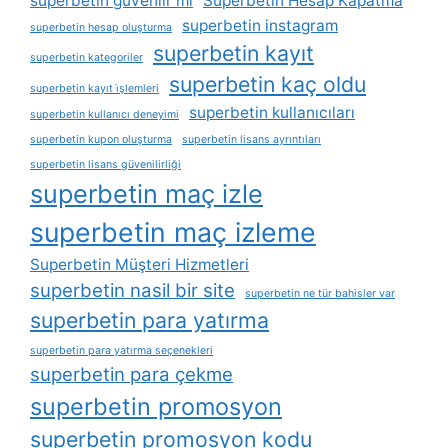
superbetin güvenlir mi
Superbetin Hesap Kapatma
superbetin instagram
superbetin hesap oluşturma
superbetin kayıt
superbetin kategoriler
superbetin kaç oldu
superbetin kayıt i̇şlemleri
superbetin kullanıcıları
superbetin kullanıcı deneyimi
superbetin kupon oluşturma
superbetin lisans ayrıntıları
superbetin lisans güvenilirliği
superbetin maç izle
superbetin maç izleme
Superbetin Müşteri Hizmetleri
superbetin nasil bir site
superbetin ne tür bahisler var
superbetin para yatırma
superbetin para yatırma seçenekleri
superbetin para çekme
superbetin promosyon
superbetin promosyon kodu