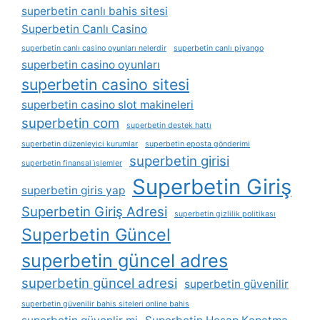
superbetin canlı bahis sitesi
Superbetin Canlı Casino
superbetin canlı casino oyunları nelerdir
superbetin canlı piyango
superbetin casino oyunları
superbetin casino sitesi
superbetin casino slot makineleri
superbetin com
superbetin destek hattı
superbetin düzenleyici kurumlar
superbetin eposta gönderimi
superbetin girisi
superbetin finansal i̇şlemler
Superbetin Giriş
superbetin giris yap
Superbetin Giriş Adresi
superbetin gizlilik politikası
Superbetin Güncel
superbetin güncel adres
superbetin güncel adresi
superbetin güvenilir
superbetin güvenilir bahis siteleri online bahis