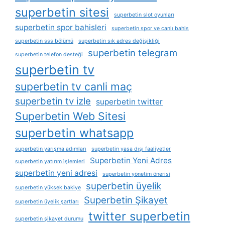
superbetin sitesi
superbetin slot oyunları
superbetin spor bahisleri
superbetin spor ve canlı bahis
superbetin sss bölümü
superbetin sık adres değişikliği
superbetin telegram
superbetin telefon desteği
superbetin tv
superbetin tv canli maç
superbetin tv izle
superbetin twitter
Superbetin Web Sitesi
superbetin whatsapp
superbetin yarışma adımları
superbetin yasa dışı faaliyetler
Superbetin Yeni Adres
superbetin yatırım i̇şlemleri
superbetin yeni adresi
superbetin yönetim önerisi
superbetin üyelik
superbetin yüksek bakiye
Superbetin Şikayet
superbetin üyelik şartları
twitter superbetin
superbetin şikayet durumu