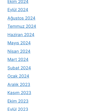
Ekim 2024
Eylül 2024
Ağustos 2024
Temmuz 2024
Haziran 2024
Mayıs 2024
Nisan 2024
Mart 2024
Şubat 2024
Ocak 2024
Aralık 2023
Kasım 2023
Ekim 2023
Eylül 2023