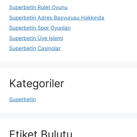
Superbetin Rulet Oyunu
Superbetin Adres Başvurusu Hakkında
Superbetin Spor Oyunları
Superbetin Üye İşlemi
Superbetin Casinolar
Kategoriler
Superbetin
Etiket Bulutu