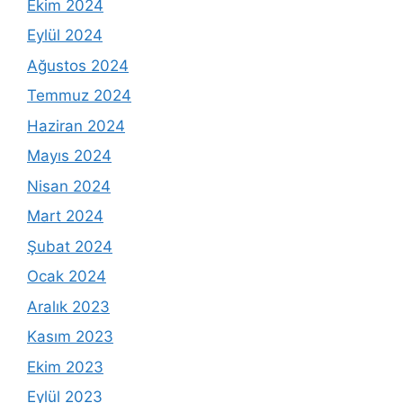
Ekim 2024
Eylül 2024
Ağustos 2024
Temmuz 2024
Haziran 2024
Mayıs 2024
Nisan 2024
Mart 2024
Şubat 2024
Ocak 2024
Aralık 2023
Kasım 2023
Ekim 2023
Eylül 2023