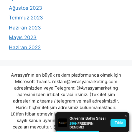
Ağustos 2023
Temmuz 2023
Haziran 2023
Mayıs 2023
Haziran 2022
Avrasya'nın en büyük reklam platformunda olmak için
Microsoft Teams:
reklam@avrasyamarketing.com
adresimizden veya Telegram: @Avrasyamarketing
adresimizden irtibat kurabilirsiniz. (Tek iletişim
adreslerimiz teams / telegram ve mail adresimizdir.
Harici hiçbir iletişim adresimiz bulunmamaktadır.
Lütfen itibar etmeyiniz.) Türkiye yasalarına göre 7258
sayılı kanun uyarınca yasa dışı bahis oynamanın
cezaları mevcuttur. Şu an bulunduğunuz site hiç bir