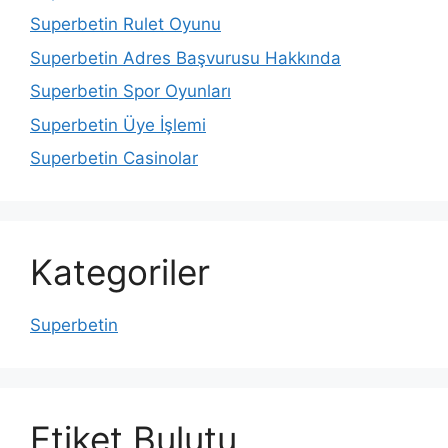
Superbetin Rulet Oyunu
Superbetin Adres Başvurusu Hakkında
Superbetin Spor Oyunları
Superbetin Üye İşlemi
Superbetin Casinolar
Kategoriler
Superbetin
Etiket Bulutu