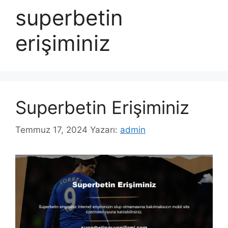
superbetin
erişiminiz
Superbetin Erişiminiz
Temmuz 17, 2024
Yazarı:
admin