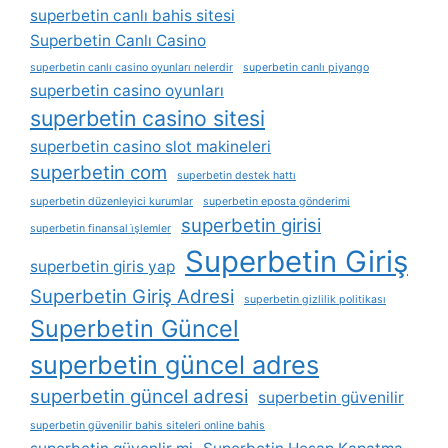
superbetin canlı bahis sitesi
Superbetin Canlı Casino
superbetin canlı casino oyunları nelerdir
superbetin canlı piyango
superbetin casino oyunları
superbetin casino sitesi
superbetin casino slot makineleri
superbetin com
superbetin destek hattı
superbetin düzenleyici kurumlar
superbetin eposta gönderimi
superbetin girisi
superbetin finansal i̇şlemler
Superbetin Giriş
superbetin giris yap
Superbetin Giriş Adresi
superbetin gizlilik politikası
Superbetin Güncel
superbetin güncel adres
superbetin güncel adresi
superbetin güvenilir
superbetin güvenilir bahis siteleri online bahis