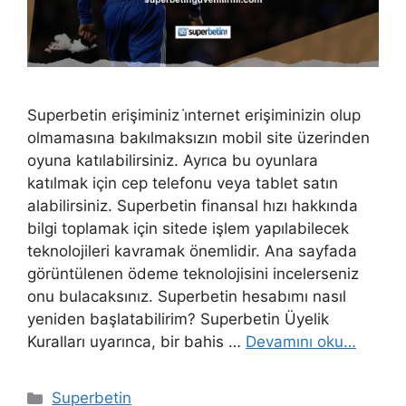
Superbetin erişiminiz i̇nternet erişiminizin olup
olmamasına bakılmaksızın mobil site üzerinden
oyuna katılabilirsiniz. Ayrıca bu oyunlara
katılmak için cep telefonu veya tablet satın
alabilirsiniz. Superbetin finansal hızı hakkında
bilgi toplamak için sitede işlem yapılabilecek
teknolojileri kavramak önemlidir. Ana sayfada
görüntülenen ödeme teknolojisini incelerseniz
onu bulacaksınız. Superbetin hesabımı nasıl
yeniden başlatabilirim? Superbetin Üyelik
Kuralları uyarınca, bir bahis …
Devamını oku…
Kategoriler
Superbetin