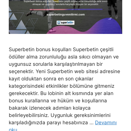
Superbetin bonus koşulları Superbetin çeşitli
ödüller alma zorunluluğu asla sıkıcı olmayan ve
uygunsuz sorularla karşılaştırılmayan bir
seçenektir. Yeni Superbetin web sitesi adresine
kayıt olduktan sonra en son çıkanlar
kategorisindeki etkinlikler bölümüne gitmeniz
gerekecektir. Bu lobinin alt kısmında yer alan
bonus kurallarına ve hüküm ve koşullarına
bakarak izlenecek adımları kolayca
belirleyebilirsiniz. Uygunluk gereksinimlerini
karşıladığınızda parayı hesabınıza …
Devamını
oku…