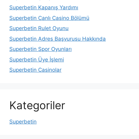
Superbetin Kapanış Yardımı
Superbetin Canlı Casino Bölümü
Superbetin Rulet Oyunu
Superbetin Adres Başvurusu Hakkında
Superbetin Spor Oyunları
Superbetin Üye İşlemi
Superbetin Casinolar
Kategoriler
Superbetin