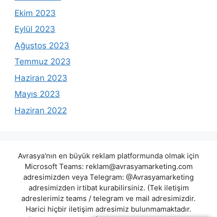
Ekim 2023
Eylül 2023
Ağustos 2023
Temmuz 2023
Haziran 2023
Mayıs 2023
Haziran 2022
Avrasya'nın en büyük reklam platformunda olmak için
Microsoft Teams:
reklam@avrasyamarketing.com
adresimizden veya Telegram: @Avrasyamarketing
adresimizden irtibat kurabilirsiniz. (Tek iletişim
adreslerimiz teams / telegram ve mail adresimizdir.
Harici hiçbir iletişim adresimiz bulunmamaktadır.