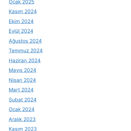
Ocak 2025
Kasım 2024
Ekim 2024
Eylül 2024
Ağustos 2024
Temmuz 2024
Haziran 2024
Mayıs 2024
Nisan 2024
Mart 2024
Şubat 2024
Ocak 2024
Aralık 2023
Kasım 2023