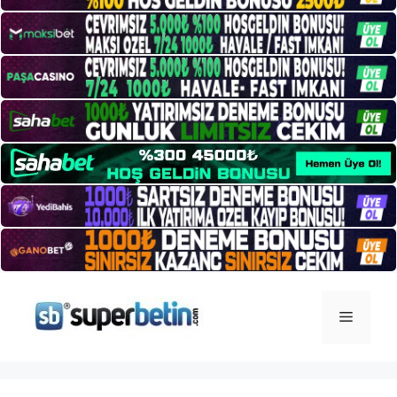
İçeriğe
atla
Menü