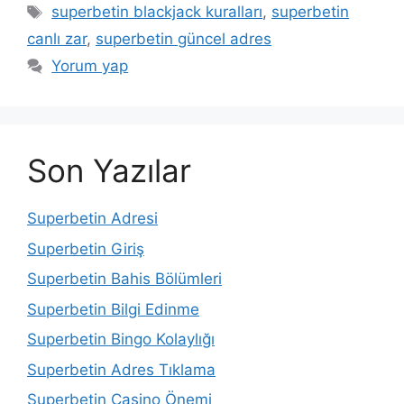
Etiketler
superbetin blackjack kuralları
,
superbetin
canlı zar
,
superbetin güncel adres
Yorum yap
Son Yazılar
Superbetin Adresi
Superbetin Giriş
Superbetin Bahis Bölümleri
Superbetin Bilgi Edinme
Superbetin Bingo Kolaylığı
Superbetin Adres Tıklama
Superbetin Casino Önemi