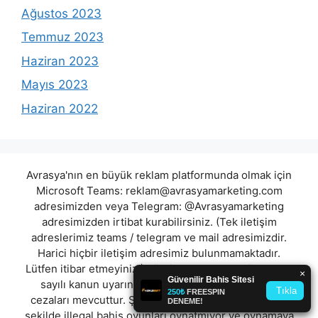
Ağustos 2023
Temmuz 2023
Haziran 2023
Mayıs 2023
Haziran 2022
Avrasya'nın en büyük reklam platformunda olmak için
Microsoft Teams:
reklam@avrasyamarketing.com
adresimizden veya Telegram: @Avrasyamarketing
adresimizden irtibat kurabilirsiniz. (Tek iletişim
adreslerimiz teams / telegram ve mail adresimizdir.
Harici hiçbir iletişim adresimiz bulunmamaktadır.
Lütfen itibar etmeyiniz.) Türkiye yasalarına göre 7258
sayılı kanun uyarınca yasa dışı bahis oynamanın
cezaları mevcuttur. Şu an bulunduğunuz site hiç bir
şekilde illegal bahis oyunları oynatmıyor ve oynamaya