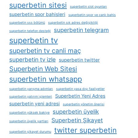
superbetin sitesi
superbetin slot oyunları
superbetin spor bahisleri
superbetin spor ve canlı bahis
superbetin sss bölümü
superbetin sık adres değişikliği
superbetin telegram
superbetin telefon desteği
superbetin tv
superbetin tv canli maç
superbetin tv izle
superbetin twitter
Superbetin Web Sitesi
superbetin whatsapp
superbetin yarışma adımları
superbetin yasa dışı faaliyetler
Superbetin Yeni Adres
superbetin yatırım i̇şlemleri
superbetin yeni adresi
superbetin yönetim önerisi
superbetin üyelik
superbetin yüksek bakiye
Superbetin Şikayet
superbetin üyelik şartları
twitter superbetin
superbetin şikayet durumu