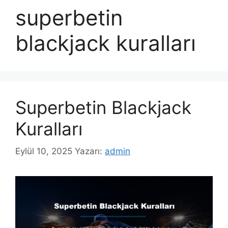
superbetin
blackjack kuralları
Superbetin Blackjack
Kuralları
Eylül 10, 2025
Yazarı:
admin