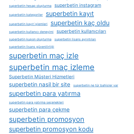
superbetin instagram
superbetin hesap oluşturma
superbetin kayıt
superbetin kategoriler
superbetin kaç oldu
superbetin kayıt i̇şlemleri
superbetin kullanıcıları
superbetin kullanıcı deneyimi
superbetin kupon oluşturma
superbetin lisans ayrıntıları
superbetin lisans güvenilirliği
superbetin maç izle
superbetin maç izleme
Superbetin Müşteri Hizmetleri
superbetin nasil bir site
superbetin ne tür bahisler var
superbetin para yatırma
superbetin para yatırma seçenekleri
superbetin para çekme
superbetin promosyon
superbetin promosyon kodu