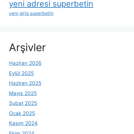
yeni adresi superbetin
yeni giris superbetin
Arşivler
Haziran 2026
Eylül 2025
Haziran 2025
Mayıs 2025
Şubat 2025
Ocak 2025
Kasım 2024
Ekim 2024