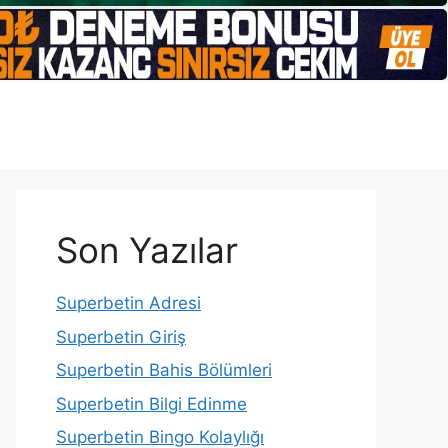
Son Yazılar
Superbetin Adresi
Superbetin Giriş
Superbetin Bahis Bölümleri
Superbetin Bilgi Edinme
Superbetin Bingo Kolaylığı