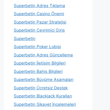
Superbetin Adres Tıklama
Superbetin Casino Önemi
Superbetin Pazar Stratejisi
Superbetin Çevrimiçi Giriş
Superbetin
Superbetin Poker Lobisi
Superbetin Adres Güncelleme
Superbetin İletişim Bilgileri
Superbetin Bahis Bilgileri
Superbetin Büyüme Aşamaları
Superbetin Ücretsiz Destek
Superbetin Blackjack Kuralları
Superbetin Şikayet İncelemeleri