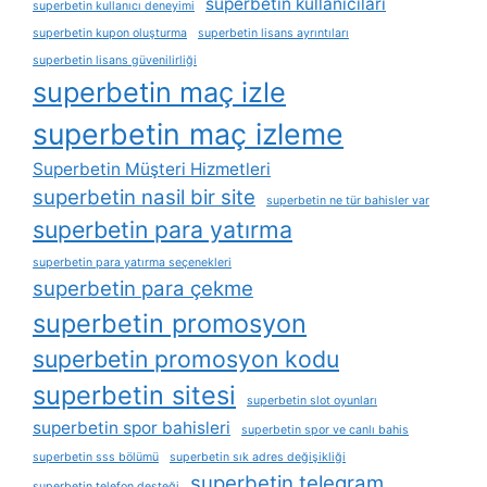
superbetin kullanıcıları
superbetin kullanıcı deneyimi
superbetin kupon oluşturma
superbetin lisans ayrıntıları
superbetin lisans güvenilirliği
superbetin maç izle
superbetin maç izleme
Superbetin Müşteri Hizmetleri
superbetin nasil bir site
superbetin ne tür bahisler var
superbetin para yatırma
superbetin para yatırma seçenekleri
superbetin para çekme
superbetin promosyon
superbetin promosyon kodu
superbetin sitesi
superbetin slot oyunları
superbetin spor bahisleri
superbetin spor ve canlı bahis
superbetin sss bölümü
superbetin sık adres değişikliği
superbetin telegram
superbetin telefon desteği