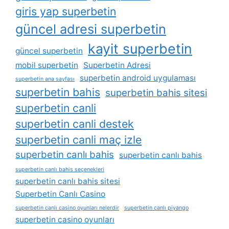
giris yap superbetin
güncel adresi superbetin
kayit superbetin
güncel superbetin
mobil superbetin
Superbetin Adresi
superbetin android uygulaması
superbetin ana sayfası
superbetin bahis
superbetin bahis sitesi
superbetin canli
superbetin canli destek
superbetin canli maç izle
superbetin canlı bahis
superbetin canlı bahis
superbetin canlı bahis seçenekleri
superbetin canlı bahis sitesi
Superbetin Canlı Casino
superbetin canlı casino oyunları nelerdir
superbetin canlı piyango
superbetin casino oyunları