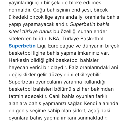
yayınladığı için bir şekilde bloke edilmesi
normaldir. Çoğu bahisçinin endişesi, birçok
ülkedeki birçok lige aynı anda iyi oranlarla bahis
yapıp yapamayacaklarıdır.
Superbetin bahis
sitesi türkiye bahis
bu özelliği sunan ender
sitelerden biridir. NBA, Türkiye Basketbol
Superbetin
Ligi, Euroleague ve dünyanın birçok
basketbol ligine bahis yapma imkanınız var.
Herkesin bildiği gibi basketbol bahisleri
heyecan verici bir olaydır. Faiz oranlarındaki ani
değişiklikler gelir düzeylerini etkileyebilir.
Superbetin oyuncuların yararına kullandığı
basketbol bahisleri bölümü sizi her bakımdan
tatmin edecektir. Canlı bahis oyunları farklı
alanlara bahis yapmanızı sağlar. Kendi alanında
en geniş seçime sahip olan şirket, aşağıdaki
oyunlara bahis yapma imkanı sunmaktadır: