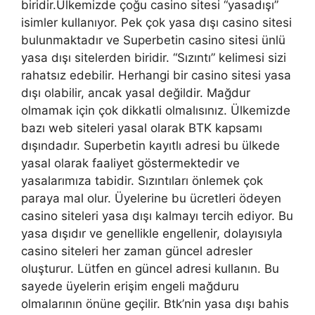
biridir.Ülkemizde çoğu casino sitesi “yasadışı”
isimler kullanıyor. Pek çok yasa dışı casino sitesi
bulunmaktadır ve Superbetin casino sitesi ünlü
yasa dışı sitelerden biridir. “Sızıntı” kelimesi sizi
rahatsız edebilir. Herhangi bir casino sitesi yasa
dışı olabilir, ancak yasal değildir. Mağdur
olmamak için çok dikkatli olmalısınız. Ülkemizde
bazı web siteleri yasal olarak BTK kapsamı
dışındadır. Superbetin kayıtlı adresi bu ülkede
yasal olarak faaliyet göstermektedir ve
yasalarımıza tabidir. Sızıntıları önlemek çok
paraya mal olur. Üyelerine bu ücretleri ödeyen
casino siteleri yasa dışı kalmayı tercih ediyor. Bu
yasa dışıdır ve genellikle engellenir, dolayısıyla
casino siteleri her zaman güncel adresler
oluşturur. Lütfen en güncel adresi kullanın. Bu
sayede üyelerin erişim engeli mağduru
olmalarının önüne geçilir. Btk’nin yasa dışı bahis