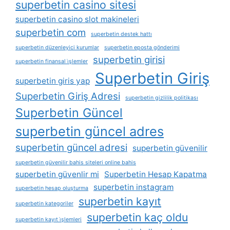
superbetin casino sitesi
superbetin casino slot makineleri
superbetin com
superbetin destek hattı
superbetin düzenleyici kurumlar
superbetin eposta gönderimi
superbetin girisi
superbetin finansal i̇şlemler
Superbetin Giriş
superbetin giris yap
Superbetin Giriş Adresi
superbetin gizlilik politikası
Superbetin Güncel
superbetin güncel adres
superbetin güncel adresi
superbetin güvenilir
superbetin güvenilir bahis siteleri online bahis
superbetin güvenlir mi
Superbetin Hesap Kapatma
superbetin instagram
superbetin hesap oluşturma
superbetin kayıt
superbetin kategoriler
superbetin kaç oldu
superbetin kayıt i̇şlemleri