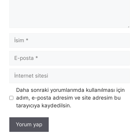
İsim
E-
posta
İnternet
sitesi
Daha sonraki yorumlarımda kullanılması için
adım, e-posta adresim ve site adresim bu
tarayıcıya kaydedilsin.