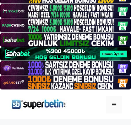
İçeriğe
atla
Menü