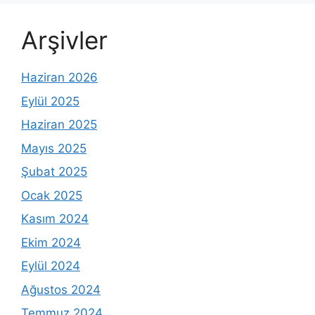
Arşivler
Haziran 2026
Eylül 2025
Haziran 2025
Mayıs 2025
Şubat 2025
Ocak 2025
Kasım 2024
Ekim 2024
Eylül 2024
Ağustos 2024
Temmuz 2024