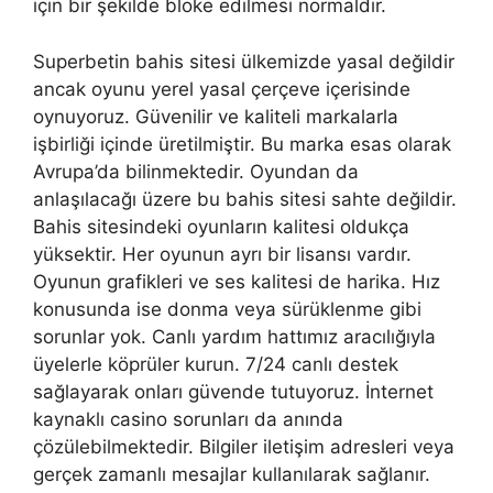
için bir şekilde bloke edilmesi normaldir.
Superbetin bahis sitesi ülkemizde yasal değildir
ancak oyunu yerel yasal çerçeve içerisinde
oynuyoruz. Güvenilir ve kaliteli markalarla
işbirliği içinde üretilmiştir. Bu marka esas olarak
Avrupa’da bilinmektedir. Oyundan da
anlaşılacağı üzere bu bahis sitesi sahte değildir.
Bahis sitesindeki oyunların kalitesi oldukça
yüksektir. Her oyunun ayrı bir lisansı vardır.
Oyunun grafikleri ve ses kalitesi de harika. Hız
konusunda ise donma veya sürüklenme gibi
sorunlar yok. Canlı yardım hattımız aracılığıyla
üyelerle köprüler kurun. 7/24 canlı destek
sağlayarak onları güvende tutuyoruz. İnternet
kaynaklı casino sorunları da anında
çözülebilmektedir. Bilgiler iletişim adresleri veya
gerçek zamanlı mesajlar kullanılarak sağlanır.