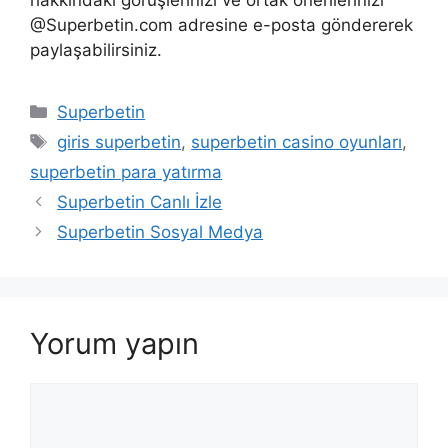
@Superbetin.com adresine e-posta göndererek
paylaşabilirsiniz.
Kategoriler
Superbetin
Etiketler
giris superbetin
,
superbetin casino oyunları
,
superbetin para yatırma
Superbetin Canlı İzle
Superbetin Sosyal Medya
Yorum yapın
Yorum