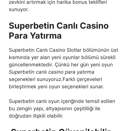
zevkini artırmak için harika bonus teklifleri
sunuyor.
Superbetin Canlı Casino
Para Yatırma
Superbetin Canlı Casino Slotlar bölümünün üst
kısmında yer alan yeni oyunlar bölümü sürekli
güncellenmektedir. Çünkü her gün yeni oyun
Superbetin canlı casino para yatırma
seçenekleri sunuyoruz.Farklı çerçeveleri
birleştirmek yeni oyun seçenekleri sunar.
Superbetin canlı oyun içeriğinde temsil edilen
bu zengin yapı, altyapısının çeşitliliği ile
doğrudan ilişkili olabilir.