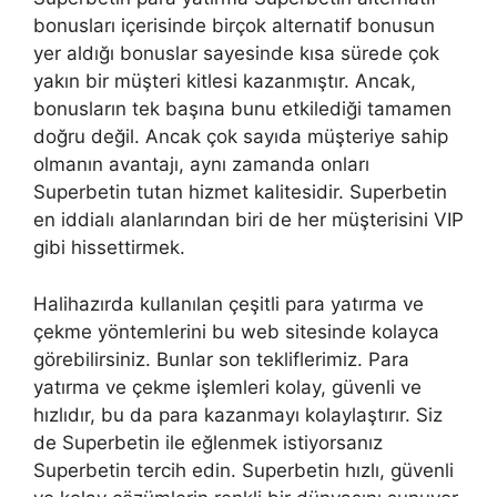
bonusları içerisinde birçok alternatif bonusun
yer aldığı bonuslar sayesinde kısa sürede çok
yakın bir müşteri kitlesi kazanmıştır. Ancak,
bonusların tek başına bunu etkilediği tamamen
doğru değil. Ancak çok sayıda müşteriye sahip
olmanın avantajı, aynı zamanda onları
Superbetin tutan hizmet kalitesidir. Superbetin
en iddialı alanlarından biri de her müşterisini VIP
gibi hissettirmek.
Halihazırda kullanılan çeşitli para yatırma ve
çekme yöntemlerini bu web sitesinde kolayca
görebilirsiniz. Bunlar son tekliflerimiz. Para
yatırma ve çekme işlemleri kolay, güvenli ve
hızlıdır, bu da para kazanmayı kolaylaştırır. Siz
de Superbetin ile eğlenmek istiyorsanız
Superbetin tercih edin. Superbetin hızlı, güvenli