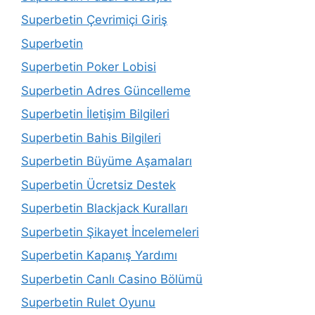
Superbetin Çevrimiçi Giriş
Superbetin
Superbetin Poker Lobisi
Superbetin Adres Güncelleme
Superbetin İletişim Bilgileri
Superbetin Bahis Bilgileri
Superbetin Büyüme Aşamaları
Superbetin Ücretsiz Destek
Superbetin Blackjack Kuralları
Superbetin Şikayet İncelemeleri
Superbetin Kapanış Yardımı
Superbetin Canlı Casino Bölümü
Superbetin Rulet Oyunu