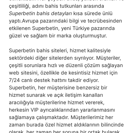
çeşitliliği, adını bahis tutkunları arasında
Superbetin bahis detayları
kısa sürede ünlü
yaptı.Avrupa pazarındaki bilgi ve tecrübesinden
etkilenen Superbetin, yeni Türkiye pazarında
güzel ve sağlam bir marka oluşturmuştur.
Superbetin bahis siteleri, hizmet kalitesiyle
sektördeki diğer sitelerden sıyrılıyor. Müşteriler,
çeşitli sorunlara hızlı ve düzenli çözüm sağlayan
web sitesini, özellikle de kesintisiz hizmet için
7/24 canlı destek hattını takdir ediyor.
Superbetin, her müşterisine benzersiz bir
hizmet sunarak ve açık iletişim kanalları
aracılığıyla müşterilerine hizmet vererek,
herkesin VIP ayrıcalıklarından yararlanmasını
sağlamaya çalışmaktadır. Müşterilerimiz her
zaman burada özel hizmet aldıklarının bilincinde
olarak, her zaman her soruna bir ortak bularak