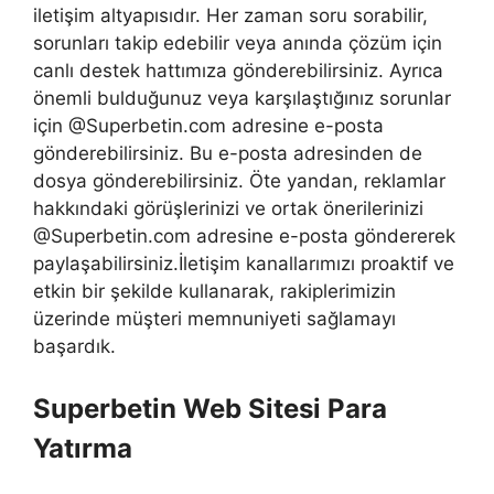
iletişim altyapısıdır. Her zaman soru sorabilir,
sorunları takip edebilir veya anında çözüm için
canlı destek hattımıza gönderebilirsiniz. Ayrıca
önemli bulduğunuz veya karşılaştığınız sorunlar
için @Superbetin.com adresine e-posta
gönderebilirsiniz. Bu e-posta adresinden de
dosya gönderebilirsiniz. Öte yandan, reklamlar
hakkındaki görüşlerinizi ve ortak önerilerinizi
@Superbetin.com adresine e-posta göndererek
paylaşabilirsiniz.İletişim kanallarımızı proaktif ve
etkin bir şekilde kullanarak, rakiplerimizin
üzerinde müşteri memnuniyeti sağlamayı
başardık.
Superbetin Web Sitesi Para
Yatırma