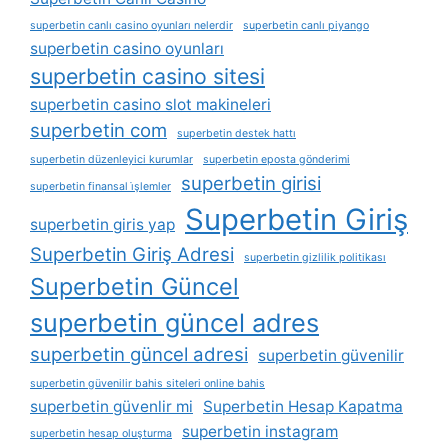
superbetin canlı casino oyunları nelerdir
superbetin canlı piyango
superbetin casino oyunları
superbetin casino sitesi
superbetin casino slot makineleri
superbetin com
superbetin destek hattı
superbetin düzenleyici kurumlar
superbetin eposta gönderimi
superbetin girisi
superbetin finansal i̇şlemler
Superbetin Giriş
superbetin giris yap
Superbetin Giriş Adresi
superbetin gizlilik politikası
Superbetin Güncel
superbetin güncel adres
superbetin güncel adresi
superbetin güvenilir
superbetin güvenilir bahis siteleri online bahis
superbetin güvenlir mi
Superbetin Hesap Kapatma
superbetin instagram
superbetin hesap oluşturma