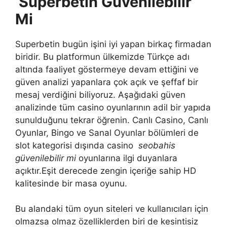
Superbetin Güvenilebilir
Mi
Superbetin bugün işini iyi yapan birkaç firmadan
biridir. Bu platformun ülkemizde Türkçe adı
altında faaliyet göstermeye devam ettiğini ve
güven analizi yapanlara çok açık ve şeffaf bir
mesaj verdiğini biliyoruz. Aşağıdaki güven
analizinde tüm casino oyunlarının adil bir yapıda
sunulduğunu tekrar öğrenin. Canlı Casino, Canlı
Oyunlar, Bingo ve Sanal Oyunlar bölümleri de
slot kategorisi dışında casino
seobahis
güvenilebilir mi
oyunlarına ilgi duyanlara
açıktır.Eşit derecede zengin içeriğe sahip HD
kalitesinde bir masa oyunu.
Bu alandaki tüm oyun siteleri ve kullanıcıları için
olmazsa olmaz özelliklerden biri de kesintisiz