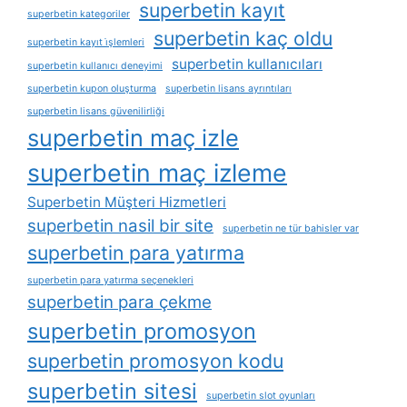
superbetin kayıt
superbetin kategoriler
superbetin kaç oldu
superbetin kayıt i̇şlemleri
superbetin kullanıcıları
superbetin kullanıcı deneyimi
superbetin kupon oluşturma
superbetin lisans ayrıntıları
superbetin lisans güvenilirliği
superbetin maç izle
superbetin maç izleme
Superbetin Müşteri Hizmetleri
superbetin nasil bir site
superbetin ne tür bahisler var
superbetin para yatırma
superbetin para yatırma seçenekleri
superbetin para çekme
superbetin promosyon
superbetin promosyon kodu
superbetin sitesi
superbetin slot oyunları