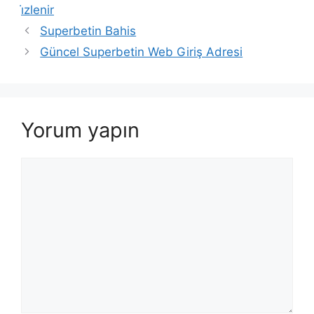
i̇zlenir
Superbetin Bahis
Güncel Superbetin Web Giriş Adresi
Yorum yapın
Yorum