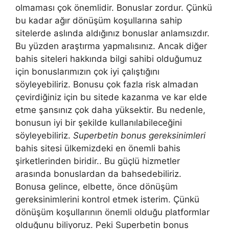
olmaması çok önemlidir. Bonuslar zordur. Çünkü
bu kadar ağır dönüşüm koşullarına sahip
sitelerde aslında aldığınız bonuslar anlamsızdır.
Bu yüzden araştırma yapmalısınız. Ancak diğer
bahis siteleri hakkında bilgi sahibi olduğumuz
için bonuslarımızın çok iyi çalıştığını
söyleyebiliriz. Bonusu çok fazla risk almadan
çevirdiğiniz için bu sitede kazanma ve kar elde
etme şansınız çok daha yüksektir. Bu nedenle,
bonusun iyi bir şekilde kullanılabileceğini
söyleyebiliriz.
Superbetin bonus gereksinimleri
bahis sitesi ülkemizdeki en önemli bahis
şirketlerinden biridir.. Bu güçlü hizmetler
arasında bonuslardan da bahsedebiliriz.
Bonusa gelince, elbette, önce dönüşüm
gereksinimlerini kontrol etmek isterim. Çünkü
dönüşüm koşullarının önemli olduğu platformlar
olduğunu biliyoruz. Peki Superbetin bonus