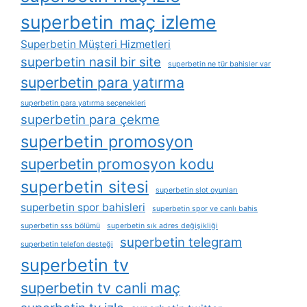
superbetin maç izleme
Superbetin Müşteri Hizmetleri
superbetin nasil bir site
superbetin ne tür bahisler var
superbetin para yatırma
superbetin para yatırma seçenekleri
superbetin para çekme
superbetin promosyon
superbetin promosyon kodu
superbetin sitesi
superbetin slot oyunları
superbetin spor bahisleri
superbetin spor ve canlı bahis
superbetin sss bölümü
superbetin sık adres değişikliği
superbetin telegram
superbetin telefon desteği
superbetin tv
superbetin tv canli maç