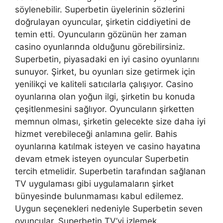
söylenebilir. Superbetin üyelerinin sözlerini
doğrulayan oyuncular, şirketin ciddiyetini de
temin etti. Oyuncuların gözünün her zaman
casino oyunlarında olduğunu görebilirsiniz.
Superbetin, piyasadaki en iyi casino oyunlarını
sunuyor. Şirket, bu oyunları size getirmek için
yenilikçi ve kaliteli satıcılarla çalışıyor. Casino
oyunlarına olan yoğun ilgi, şirketin bu konuda
çeşitlenmesini sağlıyor. Oyuncuların şirketten
memnun olması, şirketin gelecekte size daha iyi
hizmet verebileceği anlamına gelir. Bahis
oyunlarına katılmak isteyen ve casino hayatına
devam etmek isteyen oyuncular Superbetin
tercih etmelidir. Superbetin tarafından sağlanan
TV uygulaması gibi uygulamaların şirket
bünyesinde bulunmaması kabul edilemez.
Uygun seçenekleri nedeniyle Superbetin seven
oyuncular, Superbetin TV’yi izlemek