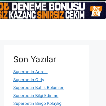
Son Yazılar
Superbetin Adresi
Superbetin Giriş
Superbetin Bahis Bölümleri
Superbetin Bilgi Edinme
Superbetin Bingo Kolaylığı