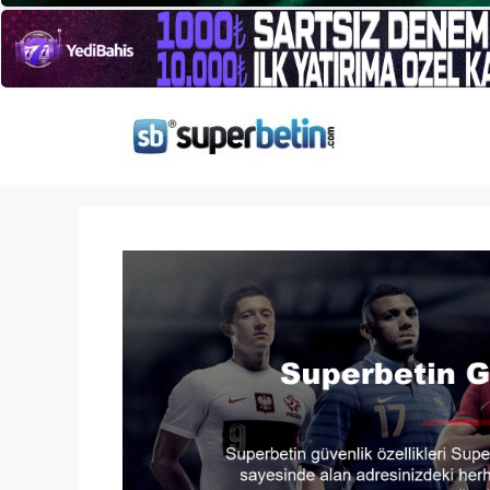
İçeriğe
atla