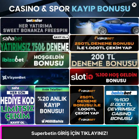
×
Superbetin GİRİŞ İÇİN TIKLAYINIZ!