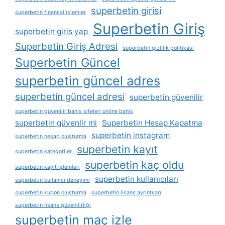
superbetin girisi
superbetin finansal i̇şlemler
Superbetin Giriş
superbetin giris yap
Superbetin Giriş Adresi
superbetin gizlilik politikası
Superbetin Güncel
superbetin güncel adres
superbetin güncel adresi
superbetin güvenilir
superbetin güvenilir bahis siteleri online bahis
superbetin güvenlir mi
Superbetin Hesap Kapatma
superbetin instagram
superbetin hesap oluşturma
superbetin kayıt
superbetin kategoriler
superbetin kaç oldu
superbetin kayıt i̇şlemleri
superbetin kullanıcıları
superbetin kullanıcı deneyimi
superbetin kupon oluşturma
superbetin lisans ayrıntıları
superbetin lisans güvenilirliği
superbetin maç izle