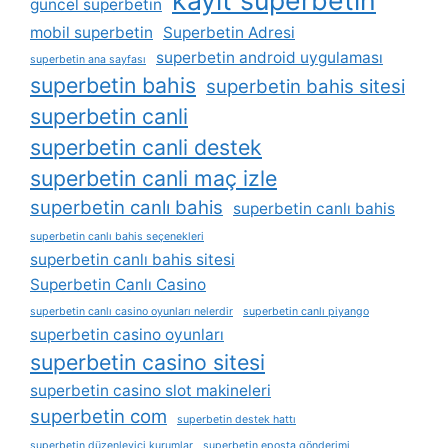
kayit superbetin
güncel superbetin
mobil superbetin
Superbetin Adresi
superbetin android uygulaması
superbetin ana sayfası
superbetin bahis
superbetin bahis sitesi
superbetin canli
superbetin canli destek
superbetin canli maç izle
superbetin canlı bahis
superbetin canlı bahis
superbetin canlı bahis seçenekleri
superbetin canlı bahis sitesi
Superbetin Canlı Casino
superbetin canlı casino oyunları nelerdir
superbetin canlı piyango
superbetin casino oyunları
superbetin casino sitesi
superbetin casino slot makineleri
superbetin com
superbetin destek hattı
superbetin düzenleyici kurumlar
superbetin eposta gönderimi