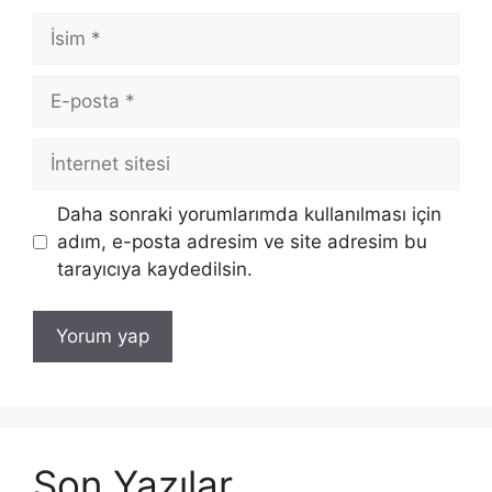
İsim
E-
posta
İnternet
sitesi
Daha sonraki yorumlarımda kullanılması için
adım, e-posta adresim ve site adresim bu
tarayıcıya kaydedilsin.
Son Yazılar