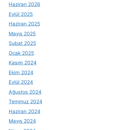
Haziran 2026
Eylül 2025
Haziran 2025
Mayıs 2025
Şubat 2025
Ocak 2025
Kasım 2024
Ekim 2024
Eylül 2024
Ağustos 2024
Temmuz 2024
Haziran 2024
Mayıs 2024