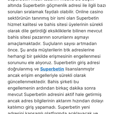
altında Superbetin göçmenlik adresi ile ilgili bazı
soruları sıralamak faydalı olabilir. Online casino
sektörünün tanınmış bir ismi olan Superbetin
hizmet kalitesi ve bahis sitesi üyelerinin sürekli
olarak dile getirdiği eksikliklerle bilinen mevcut
bahis sitesi pazarının sorunlarını aşmayı
amaçlamaktadır. Suçluların sayısı artmadan
önce. Şu anda müşterilerin btk adreslerine
herhangi bir şekilde erişmesinin engellenmesi
sorununu ele alıyoruz. Superbetin giriş adresi
doğrulanmış ve
Superbetin
lisanslanmıştır
ancak erişim engelleriyle sürekli olarak
güncellenmektedir. Bahis şirketi bu
engellemenin ardından birkaç dakika sonra
mevcut Superbetin adresini aktif hale getirmiş
ancak adres bilgilerinin aktarım hızından dolayı
katılımcı giriş yapamadı. Superbetin yeni
adresini kapsamlı platformda açıklayacak ve