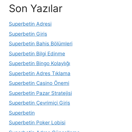
Son Yazılar
Superbetin Adresi
Superbetin Giriş
Superbetin Bahis Bölümleri
Superbetin Bilgi Edinme
Superbetin Bingo Kolaylığı
Superbetin Adres Tıklama
Superbetin Casino Önemi
Superbetin Pazar Stratejisi
Superbetin Çevrimiçi Giriş
Superbetin
Superbetin Poker Lobisi