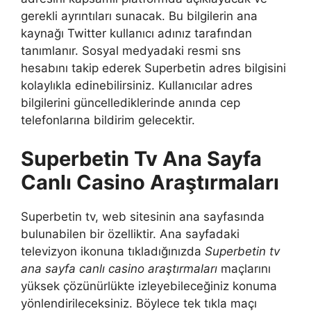
gerekli ayrıntıları sunacak. Bu bilgilerin ana
kaynağı Twitter kullanıcı adınız tarafından
tanımlanır. Sosyal medyadaki resmi sns
hesabını takip ederek Superbetin adres bilgisini
kolaylıkla edinebilirsiniz. Kullanıcılar adres
bilgilerini güncellediklerinde anında cep
telefonlarına bildirim gelecektir.
Superbetin Tv Ana Sayfa
Canlı Casino Araştırmaları
Superbetin tv, web sitesinin ana sayfasında
bulunabilen bir özelliktir. Ana sayfadaki
televizyon ikonuna tıkladığınızda
Superbetin tv
ana sayfa canlı casino araştırmaları
maçlarını
yüksek çözünürlükte izleyebileceğiniz konuma
yönlendirileceksiniz. Böylece tek tıkla maçı