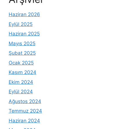
Haziran 2026
Eylül 2025
Haziran 2025
Mayıs 2025
Şubat 2025
Ocak 2025
Kasım 2024
Ekim 2024
Eylül 2024
Ağustos 2024
Temmuz 2024
Haziran 2024