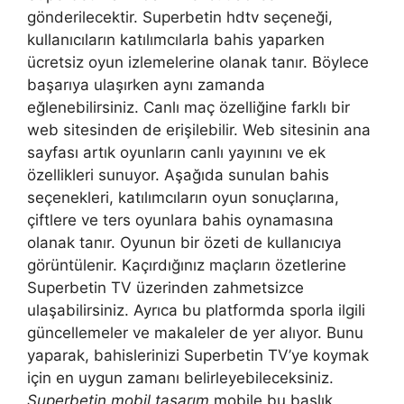
gönderilecektir. Superbetin hdtv seçeneği,
kullanıcıların katılımcılarla bahis yaparken
ücretsiz oyun izlemelerine olanak tanır. Böylece
başarıya ulaşırken aynı zamanda
eğlenebilirsiniz. Canlı maç özelliğine farklı bir
web sitesinden de erişilebilir. Web sitesinin ana
sayfası artık oyunların canlı yayınını ve ek
özellikleri sunuyor. Aşağıda sunulan bahis
seçenekleri, katılımcıların oyun sonuçlarına,
çiftlere ve ters oyunlara bahis oynamasına
olanak tanır. Oyunun bir özeti de kullanıcıya
görüntülenir. Kaçırdığınız maçların özetlerine
Superbetin TV üzerinden zahmetsizce
ulaşabilirsiniz. Ayrıca bu platformda sporla ilgili
güncellemeler ve makaleler de yer alıyor. Bunu
yaparak, bahislerinizi Superbetin TV’ye koymak
için en uygun zamanı belirleyebileceksiniz.
Superbetin mobil tasarım
mobile bu başlık