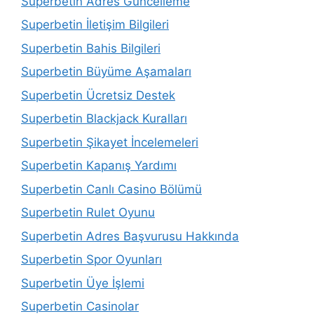
Superbetin Adres Güncelleme
Superbetin İletişim Bilgileri
Superbetin Bahis Bilgileri
Superbetin Büyüme Aşamaları
Superbetin Ücretsiz Destek
Superbetin Blackjack Kuralları
Superbetin Şikayet İncelemeleri
Superbetin Kapanış Yardımı
Superbetin Canlı Casino Bölümü
Superbetin Rulet Oyunu
Superbetin Adres Başvurusu Hakkında
Superbetin Spor Oyunları
Superbetin Üye İşlemi
Superbetin Casinolar