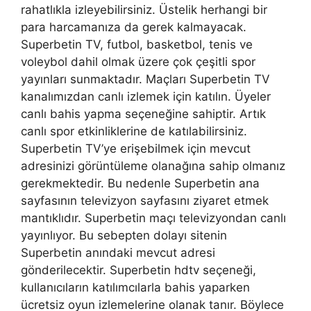
rahatlıkla izleyebilirsiniz. Üstelik herhangi bir
para harcamanıza da gerek kalmayacak.
Superbetin TV, futbol, ​​basketbol, ​​tenis ve
voleybol dahil olmak üzere çok çeşitli spor
yayınları sunmaktadır. Maçları Superbetin TV
kanalımızdan canlı izlemek için katılın. Üyeler
canlı bahis yapma seçeneğine sahiptir. Artık
canlı spor etkinliklerine de katılabilirsiniz.
Superbetin TV’ye erişebilmek için mevcut
adresinizi görüntüleme olanağına sahip olmanız
gerekmektedir. Bu nedenle Superbetin ana
sayfasının televizyon sayfasını ziyaret etmek
mantıklıdır. Superbetin maçı televizyondan canlı
yayınlıyor. Bu sebepten dolayı sitenin
Superbetin anındaki mevcut adresi
gönderilecektir. Superbetin hdtv seçeneği,
kullanıcıların katılımcılarla bahis yaparken
ücretsiz oyun izlemelerine olanak tanır. Böylece