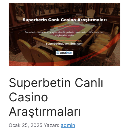
Superbetin Canlı
Casino
Araştırmaları
Ocak 25, 2025
Yazarı:
admin