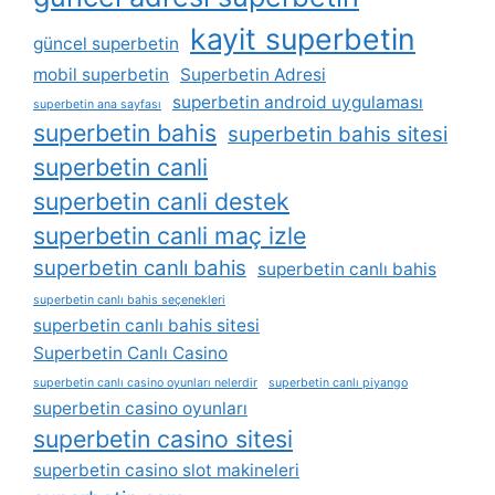
kayit superbetin
güncel superbetin
mobil superbetin
Superbetin Adresi
superbetin android uygulaması
superbetin ana sayfası
superbetin bahis
superbetin bahis sitesi
superbetin canli
superbetin canli destek
superbetin canli maç izle
superbetin canlı bahis
superbetin canlı bahis
superbetin canlı bahis seçenekleri
superbetin canlı bahis sitesi
Superbetin Canlı Casino
superbetin canlı casino oyunları nelerdir
superbetin canlı piyango
superbetin casino oyunları
superbetin casino sitesi
superbetin casino slot makineleri