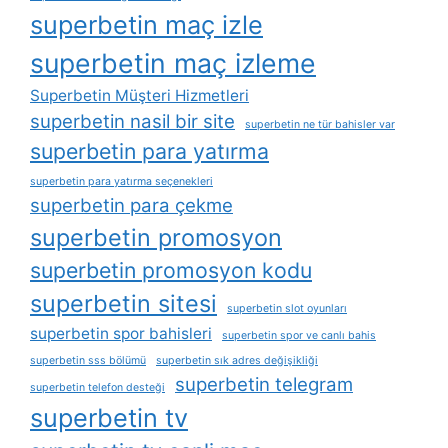
superbetin maç izle
superbetin maç izleme
Superbetin Müşteri Hizmetleri
superbetin nasil bir site
superbetin ne tür bahisler var
superbetin para yatırma
superbetin para yatırma seçenekleri
superbetin para çekme
superbetin promosyon
superbetin promosyon kodu
superbetin sitesi
superbetin slot oyunları
superbetin spor bahisleri
superbetin spor ve canlı bahis
superbetin sss bölümü
superbetin sık adres değişikliği
superbetin telegram
superbetin telefon desteği
superbetin tv