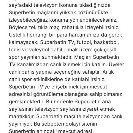
sayfadaki televizyon ikonuna tıkladığınızda
Superbetin maçlarını yüksek çözünürlükte
izleyebileceğiniz konuma yönlendirileceksiniz.
Böylece tek tıkla maçı rahatlıkla izleyebilirsiniz.
Üstelik herhangi bir para harcamanıza da gerek
kalmayacak. Superbetin TV, futbol, ​​basketbol, ​​
tenis ve voleybol dahil olmak üzere çok çeşitli
spor yayınları sunmaktadır. Maçları Superbetin
TV kanalımızdan canlı izlemek için katılın. Üyeler
canlı bahis yapma seçeneğine sahiptir. Artık
canlı spor etkinliklerine de katılabilirsiniz.
Superbetin TV’ye erişebilmek için mevcut
adresinizi görüntüleme olanağına sahip olmanız
gerekmektedir. Bu nedenle Superbetin ana
sayfasının televizyon sayfasını ziyaret etmek
mantıklıdır. Superbetin maçı televizyondan canlı
yayınlıyor. Bu sebepten dolayı sitenin
Superbetin anındaki mevcut adresi