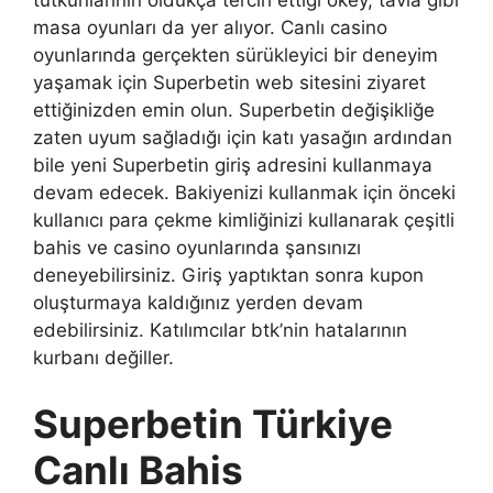
tutkunlarının oldukça tercih ettiği okey, tavla gibi
masa oyunları da yer alıyor. Canlı casino
oyunlarında gerçekten sürükleyici bir deneyim
yaşamak için Superbetin web sitesini ziyaret
ettiğinizden emin olun. Superbetin değişikliğe
zaten uyum sağladığı için katı yasağın ardından
bile yeni Superbetin giriş adresini kullanmaya
devam edecek. Bakiyenizi kullanmak için önceki
kullanıcı para çekme kimliğinizi kullanarak çeşitli
bahis ve casino oyunlarında şansınızı
deneyebilirsiniz. Giriş yaptıktan sonra kupon
oluşturmaya kaldığınız yerden devam
edebilirsiniz. Katılımcılar btk’nin hatalarının
kurbanı değiller.
Superbetin Türkiye
Canlı Bahis