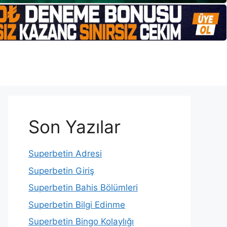
Son Yazılar
Superbetin Adresi
Superbetin Giriş
Superbetin Bahis Bölümleri
Superbetin Bilgi Edinme
Superbetin Bingo Kolaylığı