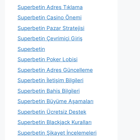
Superbetin Adres Tıklama
Superbetin Casino Önemi
Superbetin Pazar Stratejisi
Superbetin Çevrimiçi Giriş
Superbetin
Superbetin Poker Lobisi
Superbetin Adres Güncelleme
Superbetin İletişim Bilgileri
Superbetin Bahis Bilgileri
Superbetin Büyüme Aşamaları
Superbetin Ücretsiz Destek
Superbetin Blackjack Kuralları
Superbetin Şikayet İncelemeleri