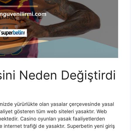
ini Neden Değiştirdi
mizde yürürlükte olan yasalar çerçevesinde yasal
faaliyet gösteren tüm web siteleri yasaktır. Web
lmektedir. Casino oyunları yasak faaliyetlerden
e internet trafiği de yasaktır. Superbetin yeni giriş